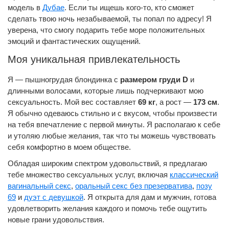
модель в
Дубае
. Если ты ищешь кого-то, кто сможет
сделать твою ночь незабываемой, ты попал по адресу! Я
уверена, что смогу подарить тебе море положительных
эмоций и фантастических ощущений.
Моя уникальная привлекательность
Я — пышногрудая блондинка с
размером груди D
и
длинными волосами, которые лишь подчеркивают мою
сексуальность. Мой вес составляет
69 кг
, а рост —
173 см
.
Я обычно одеваюсь стильно и с вкусом, чтобы произвести
на тебя впечатление с первой минуты. Я располагаю к себе
и утоляю любые желания, так что ты можешь чувствовать
себя комфортно в моем обществе.
Обладая широким спектром удовольствий, я предлагаю
тебе множество сексуальных услуг, включая
классический
вагинальный секс
,
оральный секс без презерватива
,
позу
69
и
дуэт с девушкой
. Я открыта для дам и мужчин, готова
удовлетворить желания каждого и помочь тебе ощутить
новые грани удовольствия.