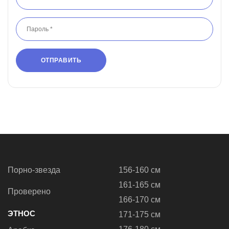
Порно-звезда
156-160 см
161-165 см
Проверено
166-170 см
ЭТНОС
171-175 см