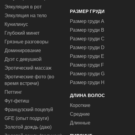
Эякуляция в рот
РАЗМЕР ГРУДИ
Эякуляция на тело
Размер груди A
Кунилинус
Размер груди B
Глубокий минет
Размер груди C
Грязные разговоры
Размер груди D
Доминирование
Размер груди E
Дуэт с девушкой
Размер груди F
Эротический массаж
Размер груди G
Эротические фото (во
Размер груди H
время встречи)
Петтинг
ДЛИНА ВОЛОС
Фут-фетиш
Короткие
Французский поцелуй
Средние
GFE (опыт подруги)
Длинные
Золотой дождь (даю)