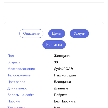
Описание
Цены
Услуги
Контакты
Пол
Женщина
Возраст
30
Местоположение
Дубай
/
ОАЭ
Телосложение
Пышногрудая
Цвет волос
Блондинка
Длина волос
Длинные
Волосы на лобке
Побрита
Пирсинг
Без Пирсинга
Татуировки
Нет