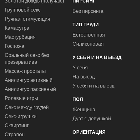
Золотой дождь (получаю)
ПИРСИНГ
Групповой секс
Без пирсинга
Ручная стимуляция
ТИП ГРУДИ
Камасутра
Естественная
Мастурбация
Силиконовая
Госпожа
Оральный секс без
У СЕБЯ И НА ВЫЕЗД
презерватива
У себя
Массаж простаты
На выезд
Анилингус активный
У себя и на выезд
Анилингус пассивный
Ролевые игры
ПОЛ
Секс между грудей
Женщина
Секс-игрушки
Дуэт с девушкой
Сквиртинг
ОРИЕНТАЦИЯ
Страпон