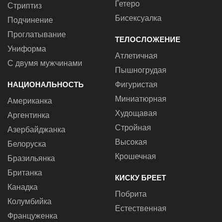
Гетеро
Стриптиз
Бисексуалка
Подчинение
Проглатывание
ТЕЛОСЛОЖЕНИЕ
Униформа
Атлетичная
С двумя мужчинами
Пышногрудая
НАЦИОНАЛЬНОСТЬ
Фигуристая
Миниатюрная
Американка
Худощавая
Аргентинка
Стройная
Азербайджанка
Высокая
Белоруска
Крошечная
Бразильянка
Британка
КИСКУ БРЕЕТ
Канадка
Побрита
Колумбийка
Естественная
Француженка