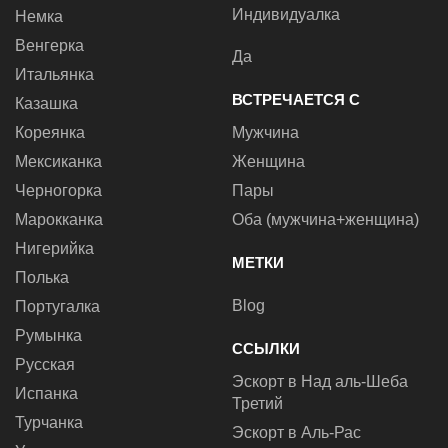
Индивидуалка
Немка
Венгерка
Да
Итальянка
ВСТРЕЧАЕТСЯ С
Казашка
Кореянка
Мужчина
Мексиканка
Женщина
Черногорка
Пары
Марокканка
Оба (мужчина+женщина)
Нигерийка
МЕТКИ
Полька
Blog
Португалка
Румынка
ССЫЛКИ
Русская
Эскорт в Над аль-Шеба
Испанка
Третий
Турчанка
Эскорт в Аль-Рас