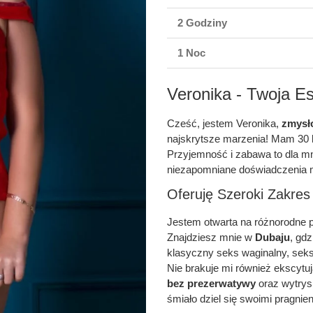
2 Godziny
1 Noc
Veronika - Twoja E
Cześć, jestem Veronika,
zmysł
najskrytsze marzenia! Mam 30 la
Przyjemność i zabawa to dla mn
niezapomniane doświadczenia 
Oferuję Szeroki Zakres
Jestem otwarta na różnorodne 
Znajdziesz mnie w
Dubaju
, gd
klasyczny seks waginalny, sek
Nie brakuje mi również ekscytuj
bez prezerwatywy
oraz wytrysk
śmiało dziel się swoimi pragnien