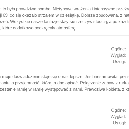
e to była prawdziwa bomba. Nietypowe wrażenia i intensywne przeży
i 69, co się okazało strzałem w dziesiątkę. Dobrze zbudowana, z na
ń. Wszystkie nasze fantazje stały się rzeczywistością, a po każdej
, które dodatkowo podkręcały atmosferę.
Ogólne:
Wygląd:
Usługi:
 moje doświadczenie staje się coraz lepsze. Jest niesamowita, pełna
niu to przyjemność, którą trudno opisać. Połączenie zabaw z rurkami
przestanie ramię w ramię występować z nami. Prawdziwa kobieta, z k
Ogólne:
Wygląd:
Usługi: