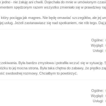
jedno - nie żałuję ani chwili. Dojechała do mnie w umówionym czas
mentem spędzonym razem wszystko zmieniało się w prawdziwy raj. K
, który pociąga jak magnes. Nie będę omawiać szczegółów, ale jej umi
j usług. Jeżeli zastanawiasz się nad spotkaniem, nie rób tego. Daj j
Ogólne:
Wygląd:
Usługi:
zekiwania. Była bardzo zmysłowa i potrafiła wczuć się w sytuację. 
óżku to jej mocna strona. Była taka chętna do zabawy, że prędko 
iwość swobodnej rozmowy. Chciałbym to powtórzyć.
Ogólne:
Wygląd:
Usługi: