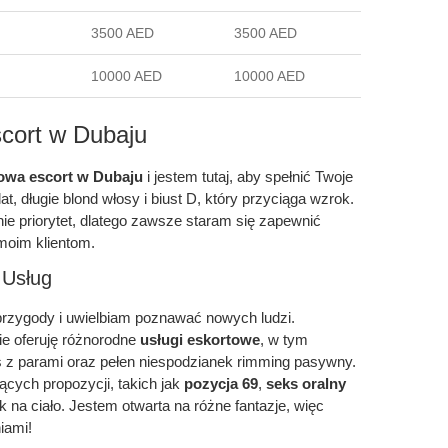
3500 AED
3500 AED
10000 AED
10000 AED
scort w Dubaju
owa escort w Dubaju
i jestem tutaj, aby spełnić Twoje
t, długie blond włosy i biust D, który przyciąga wzrok.
ie priorytet, dlatego zawsze staram się zapewnić
moim klientom.
 Usług
przygody i uwielbiam poznawać nowych ludzi.
zie oferuję różnorodne
usługi eskortowe
, w tym
s z parami oraz pełen niespodzianek rimming pasywny.
ących propozycji, takich jak
pozycja 69
,
seks oralny
 na ciało. Jestem otwarta na różne fantazje, więc
iami!