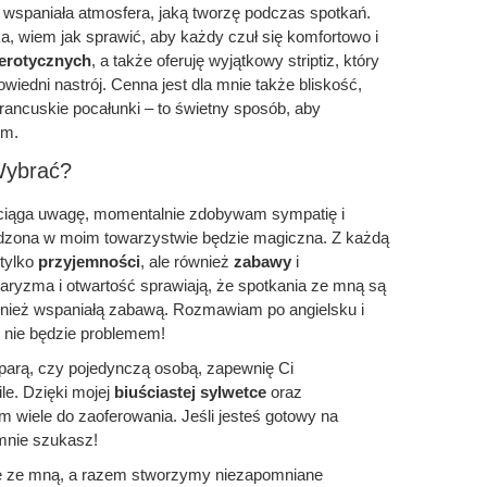
 wspaniała atmosfera, jaką tworzę podczas spotkań.
 wiem jak sprawić, aby każdy czuł się komfortowo i
erotycznych
, a także oferuję wyjątkowy striptiz, który
iedni nastrój. Cenna jest dla mnie także bliskość,
francuskie pocałunki – to świetny sposób, aby
em.
Wybrać?
ciąga uwagę, momentalnie zdobywam sympatię i
dzona w moim towarzystwie będzie magiczna. Z każdą
tylko
przyjemności
, ale również
zabawy
i
haryzma i otwartość sprawiają, że spotkania ze mną są
ównież wspaniałą zabawą. Rozmawiam po angielsku i
ę nie będzie problemem!
ś parą, czy pojedynczą osobą, zapewnię Ci
le. Dzięki mojej
biuściastej sylwetce
oraz
wiele do zaoferowania. Jeśli jesteś gotowy na
mnie szukasz!
się ze mną, a razem stworzymy niezapomniane