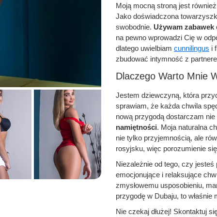
Moją mocną stroną jest również
Jako doświadczona towarzyszka,
swobodnie.
Używam zabawek 
na pewno wprowadzi Cię w odpow
dlatego uwielbiam
cunnilingus
i 
zbudować intymność z partner
Dlaczego Warto Mnie 
Jestem dziewczyną, która przy
sprawiam, że każda chwila spę
nową przygodą dostarczam nie 
namiętności
. Moja naturalna c
nie tylko przyjemnością, ale r
rosyjsku, więc porozumienie si
Niezależnie od tego, czy jeste
emocjonujące i relaksujące chwi
zmysłowemu usposobieniu, mam 
przygodę w Dubaju, to właśnie 
Nie czekaj dłużej! Skontaktuj 