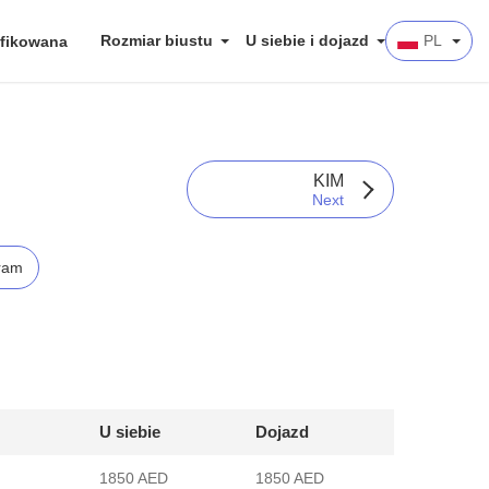
Rozmiar biustu
U siebie i dojazd
PL
fikowana
KIM
Next
ram
U siebie
Dojazd
1850 AED
1850 AED