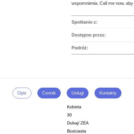
wspomnienia. Call me now, aby
Spotkanie z:
Dostępne przez:
Podróż:
Opis
Cennik
Usługi
Kontakty
Kobieta
30
Dubaj
/
ZEA
Biuściasta