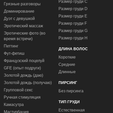
Размер груди C
Грязные разговоры
Размер груди D
Доминирование
Размер груди E
Дуэт с девушкой
Размер груди F
Эротический массаж
Размер груди G
Эротические фото (во
Размер груди H
время встречи)
Петтинг
ДЛИНА ВОЛОС
Фут-фетиш
Короткие
Французский поцелуй
Средние
GFE (опыт подруги)
Длинные
Золотой дождь (даю)
Золотой дождь (получаю)
ПИРСИНГ
Групповой секс
Без пирсинга
Ручная стимуляция
ТИП ГРУДИ
Камасутра
Естественная
Мастурбация