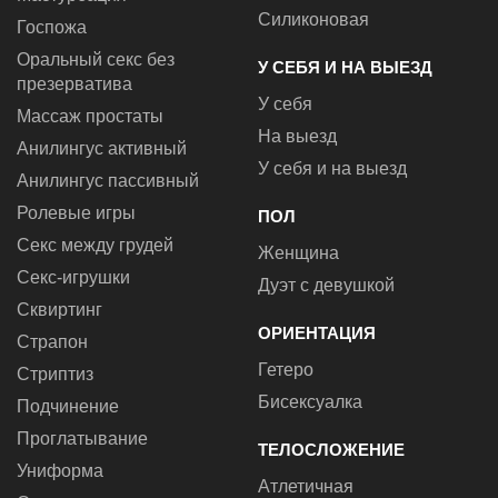
Силиконовая
Госпожа
Оральный секс без
У СЕБЯ И НА ВЫЕЗД
презерватива
У себя
Массаж простаты
На выезд
Анилингус активный
У себя и на выезд
Анилингус пассивный
Ролевые игры
ПОЛ
Секс между грудей
Женщина
Секс-игрушки
Дуэт с девушкой
Сквиртинг
ОРИЕНТАЦИЯ
Страпон
Гетеро
Стриптиз
Бисексуалка
Подчинение
Проглатывание
ТЕЛОСЛОЖЕНИЕ
Униформа
Атлетичная