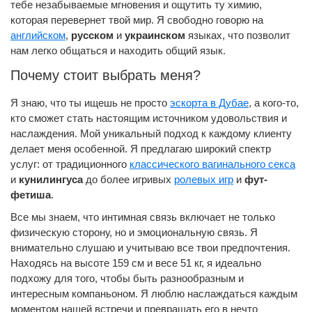
тебе незабываемые мгновения и ощутить ту химию,
которая перевернет твой мир. Я свободно говорю на
английском
,
русском
и
украинском
языках, что позволит
нам легко общаться и находить общий язык.
Почему стоит выбрать меня?
Я знаю, что ты ищешь не просто
эскорта в Дубае
, а кого-то,
кто сможет стать настоящим источником удовольствия и
наслаждения. Мой уникальный подход к каждому клиенту
делает меня особенной. Я предлагаю широкий спектр
услуг: от традиционного
классического вагинального секса
и
кунилингуса
до более игривых
ролевых игр
и
фут-
фетиша
.
Все мы знаем, что интимная связь включает не только
физическую сторону, но и эмоциональную связь. Я
внимательно слушаю и учитываю все твои предпочтения.
Находясь на высоте 159 см и весе 51 кг, я идеально
подхожу для того, чтобы быть разнообразным и
интересным компаньоном. Я люблю наслаждаться каждым
моментом нашей встречи и превращать его в нечто