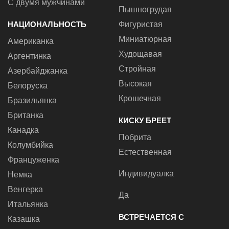
С двумя мужчинами
Пышногрудая
НАЦИОНАЛЬНОСТЬ
Фигуристая
Миниатюрная
Американка
Худощавая
Аргентинка
Стройная
Азербайджанка
Высокая
Белоруска
Крошечная
Бразильянка
Британка
КИСКУ БРЕЕТ
Канадка
Побрита
Колумбийка
Естественная
Француженка
Индивидуалка
Немка
Венгерка
Да
Итальянка
ВСТРЕЧАЕТСЯ С
Казашка