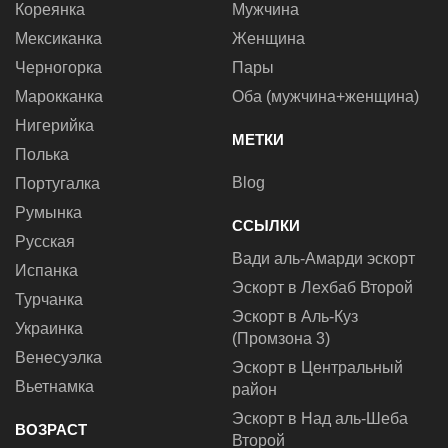
Кореянка
Мужчина
Мексиканка
Женщина
Черногорка
Пары
Марокканка
Оба (мужчина+женщина)
Нигерийка
МЕТКИ
Полька
Blog
Португалка
Румынка
ССЫЛКИ
Русская
Вади аль-Амарди эскорт
Испанка
Эскорт в Лехбаб Второй
Турчанка
Эскорт в Аль-Куз
Украинка
(Промзона 3)
Венесуэлка
Эскорт в Центральный
Вьетнамка
район
Эскорт в Над аль-Шеба
ВОЗРАСТ
Второй