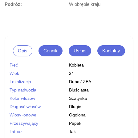
Podróż:
W obrębie kraju
Opis
Cennik
Usługi
Kontakty
Płeć
Kobieta
Wiek
24
Lokalizacja
Dubaj
/
ZEA
Typ nadwozia
Biuściasta
Kolor włosów
Szatynka
Długość włosów
Długie
Włosy łonowe
Ogolona
Przeszywający
Pępek
Tatuaż
Tak