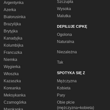
Szczupła
Argentynka
Wysoka
Azerka
Malutka
Białorusinka
Brazylijka
DEPILUJE CIPKĘ
Brytyjka
Ogolona
Kanadyjka
Naturalna
Kolumbijka
Niezależna
Francuzka
Niemka
Tak
Węgierka
SPOTYKA SIĘ Z
Włoszka
Kazaszka
Mężczyzna
Koreanka
Kobieta
Meksykanka
Pary
Czarnogórka
Obie płcie
(mężczyzna+kobieta)
Marokanka