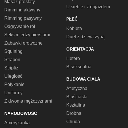
Masaż prostaty
U siebie i z dojazdem
Rimming aktywny
Rimming pasywny
PŁEĆ
Odgrywanie ról
Kobieta
Seks między piersiami
Duet z dziewczyną
Zabawki erotyczne
ORIENTACJA
Squirting
Hetero
Strapon
Biseksualna
Striptiz
Uległość
BUDOWA CIAŁA
Połykanie
Atletyczna
Uniformy
Biuściasta
Z dwoma mężczyznami
Kształtna
NARODOWOŚĆ
Drobna
Chuda
Amerykanka