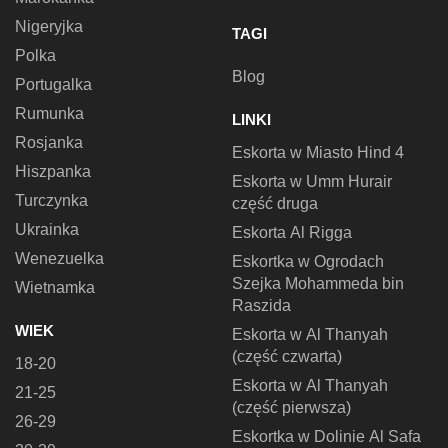
Nigeryjka
TAGI
Polka
Blog
Portugalka
Rumunka
LINKI
Rosjanka
Eskorta w Miasto Hind 4
Hiszpanka
Eskorta w Umm Hurair
Turczynka
część druga
Ukrainka
Eskorta Al Rigga
Wenezuelka
Eskortka w Ogrodach
Szejka Mohammeda bin
Wietnamka
Raszida
WIEK
Eskorta w Al Thanyah
(część czwarta)
18-20
Eskorta w Al Thanyah
21-25
(część pierwsza)
26-29
Eskortka w Dolinie Al Safa