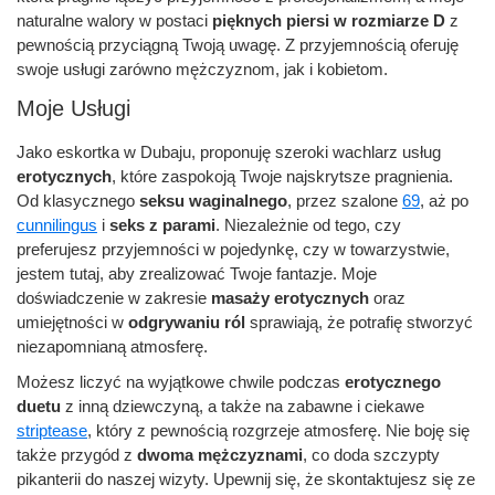
naturalne walory w postaci
pięknych piersi w rozmiarze D
z
pewnością przyciągną Twoją uwagę. Z przyjemnością oferuję
swoje usługi zarówno mężczyznom, jak i kobietom.
Moje Usługi
Jako eskortka w Dubaju, proponuję szeroki wachlarz usług
erotycznych
, które zaspokoją Twoje najskrytsze pragnienia.
Od klasycznego
seksu waginalnego
, przez szalone
69
, aż po
cunnilingus
i
seks z parami
. Niezależnie od tego, czy
preferujesz przyjemności w pojedynkę, czy w towarzystwie,
jestem tutaj, aby zrealizować Twoje fantazje. Moje
doświadczenie w zakresie
masaży erotycznych
oraz
umiejętności w
odgrywaniu ról
sprawiają, że potrafię stworzyć
niezapomnianą atmosferę.
Możesz liczyć na wyjątkowe chwile podczas
erotycznego
duetu
z inną dziewczyną, a także na zabawne i ciekawe
striptease
, który z pewnością rozgrzeje atmosferę. Nie boję się
także przygód z
dwoma mężczyznami
, co doda szczypty
pikanterii do naszej wizyty. Upewnij się, że skontaktujesz się ze