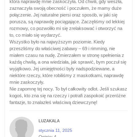
która naprawdę mnie zaskoczyła. Od chwili, gdy weszła,
zaznaczyła swoją obecność i poczułem, że mamy duże
połączenie. Jej naturalne piersi oraz sposób, w jaki się
porusza, są naprawdę pociągające. Zaczęliśmy od lekkiej
rozmowy, co pozwoliło mi się zrelaksować i otworzyć na
to, co miało się wydarzyć.
Wszystko było na najwyższym poziomie. Kiedy
przeszliśmy do właściwej zabawy – 69 i rimming, nie
miałem czasu na nudę. Zmierzałem w stronę spełnienia z
każdą chwilą, a ona wiedziała, jak sprawić, bym poczuł się
wyjątkowo. Jej umiejętności były nadspodziewane, a
niektóre rzeczy, które robiliśmy z maskotkami, naprawdę
mnie zaskoczyły.
Nie zapomnę tej nocy. To był całkowity odlot. Jeśli szukasz
kogoś, kto zna się na rzeczy i potrafi zaspokoić przeróżne
fantazje, to znalazłeś właściwą dziewczynę!
LUZAKALA
stycznia 11, 2025
Opinie:
4