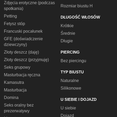
Zdjęcia erotyczne (podczas
Rozmiar biustu H
spotkania)
Petting
DŁUGOŚĆ WŁOSÓW
Fetysz stóp
Krótkie
Francuski pocałunek
Średnie
GFE (doświadczenie
Długie
dziewczyny)
Złoty deszcz (daję)
PIERCING
Złoty deszcz (przyjmuję)
Bez piercingu
Seks grupowy
TYP BIUSTU
Masturbacja ręczna
Naturalne
Kamasutra
Silikonowe
Masturbacja
Domina
U SIEBIE I DOJAZD
Seks oralny bez
U siebie
prezerwatywy
Dojazd