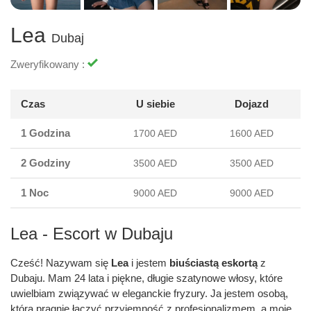
Lea
Dubaj
Zweryfikowany :
Czas
U siebie
Dojazd
1 Godzina
1700 AED
1600 AED
2 Godziny
3500 AED
3500 AED
1 Noc
9000 AED
9000 AED
Lea - Escort w Dubaju
Cześć! Nazywam się
Lea
i jestem
biuściastą eskortą
z
Dubaju. Mam 24 lata i piękne, długie szatynowe włosy, które
uwielbiam związywać w eleganckie fryzury. Ja jestem osobą,
która pragnie łączyć przyjemność z profesjonalizmem, a moje