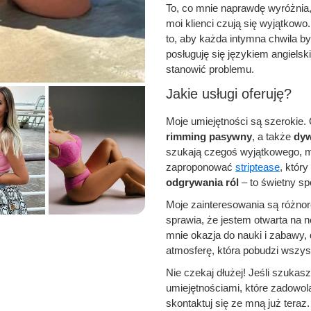
To, co mnie naprawdę wyróżnia,
moi klienci czują się wyjątkow
to, aby każda intymna chwila b
posługuję się językiem angielsk
stanowić problemu.
Jakie usługi oferuję?
Moje umiejętności są szerokie. 
rimming pasywny
, a także
dyw
szukają czegoś wyjątkowego, m
zaproponować
striptease
, któr
odgrywania ról
– to świetny sp
Moje zainteresowania są różnor
sprawia, że jestem otwarta na 
mnie okazja do nauki i zabawy,
atmosferę, która pobudzi wszys
Nie czekaj dłużej! Jeśli szukas
umiejętnościami, które zadowo
skontaktuj się ze mną już tera