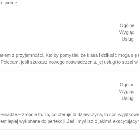
ze wrócę.
Ogólne:
Wygląd:
Usługi:
rłem z przyjemności. Kto by pomyślał, że klasa i dzikość mogą się 
lecam, jeśli szukasz nowego doświadczenia, jej usługi to strzał w 
Ogólne:
Wygląd:
Usługi:
ieniądze – zróbcie to. To, co oferuje ta dziewczyna, to coś wyjątkow
st lepiej wykonane do perfekcji. Jeśli myślisz o jakimś ekscytujący