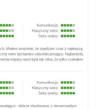
Komunikacja:
Klasyczny seks:
Seks oralny:
iach. Miałem wrażenie, że spędzam czas z najlepszą
czny seks był bardzo satysfakcjonujący. Najbardziej
 chemia między nami była tak silna, że tylko czekałem
Komunikacja:
Klasyczny seks:
Seks oralny:
iewalająca - dobrze zbudowana, z niesamowitym