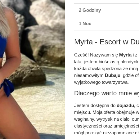
2 Godziny
1 Noc
Myrta - Escort w D
Cześć! Nazywam się
Myrta
i z
lata, jestem biuściastą blondyn
każda chwila spędzona ze mną 
niesamowitym
Dubaju
, gdzie 
wyjątkowego towarzystwa.
Dlaczego warto mnie w
Jestem dostępna do
dojazdu
, 
miejscu. Moja oferta obejmuje 
waginalny, wytrysk na ciało, cun
elastyczności oraz umiejętnoś
mógł przeżyć niezapomniane ch