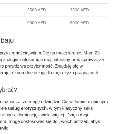
3500 AED
3500 AED
9000 AED
9000 AED
ubaju
 przyjemnością witam Cię na mojej stronie. Mam 23
ką z długimi włosami, a mój naturalny urok sprawia, że
to prawdziwa przyjemność. Znajduję się w
oferuję różnorodne usługi dla mężczyzn pragnących
ybrać?
co oznacza, że mogę odwiedzić Cię w Twoim ulubionym
wiele
usług erotycznych
, w tym klasyczny seks
nilingus, dominację i wiele więcej. Dzięki mojej
ciom, mogę dostosować się do Twoich potrzeb, abyś
wile.