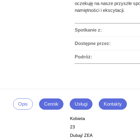
oczekuję na nasze przyszłe spo
namiętności i ekscytacji.
Spotkanie z:
Dostępne przez:
Podróż:
Opis
Cennik
Usługi
Kontakty
Kobieta
23
Dubaj
/
ZEA