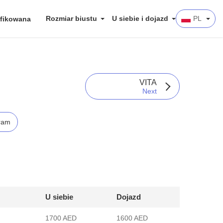
Rozmiar biustu
U siebie i dojazd
PL
fikowana
VITA
Next
ram
U siebie
Dojazd
1700 AED
1600 AED