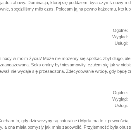
ją do zabawy. Dominacja, której się poddałem, była czymś nowym dl
ciwnie, spędziliśmy miło czas. Polecam ją na pewno każdemu, kto lubi
Ogólne:
Wygląd:
Usługi:
ch nocy w moim życiu? Może nie możemy się spotkać zbyt długo, ale
nie zaangażowana. Seks oralny był niesamowity, czułem się jak w niebi
nieważ nie wydaje się przesadzona. Zdecydowanie wrócę, gdy będę 
Ogólne:
Wygląd:
Usługi:
cham to, gdy dziewczyny są naturalne i Myrta ma to z pewnością. N
 a ona miała pomysły jak mnie zadowolić. Przyjemność była obustronn