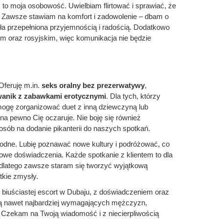
 to moja osobowość. Uwielbiam flirtować i sprawiać, że
o. Zawsze stawiam na komfort i zadowolenie – dbam o
yła przepełniona przyjemnością i radością. Dodatkowo
im oraz rosyjskim, więc komunikacja nie będzie
Oferuję m.in.
seks oralny bez prezerwatywy
,
anik z zabawkami erotycznymi
. Dla tych, którzy
ogę zorganizować duet z inną dziewczyną lub
y na pewno Cię oczaruje. Nie boję się również
osób na dodanie pikanterii do naszych spotkań.
odne. Lubię poznawać nowe kultury i podróżować, co
nowe doświadczenia. Każde spotkanie z klientem to dla
 dlatego zawsze staram się tworzyć wyjątkową
tkie zmysły.
z biuściastej escort w Dubaju, z doświadczeniem oraz
lą nawet najbardziej wymagających mężczyzn,
z. Czekam na Twoją wiadomość i z niecierpliwością