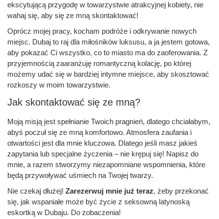
ekscytującą przygodę w towarzystwie atrakcyjnej kobiety, nie
wahaj się, aby się ze mną skontaktować!
Oprócz mojej pracy, kocham podróże i odkrywanie nowych
miejsc. Dubaj to raj dla miłośników luksusu, a ja jestem gotowa,
aby pokazać Ci wszystko, co to miasto ma do zaoferowania. Z
przyjemnością zaaranżuję romantyczną kolację, po której
możemy udać się w bardziej intymne miejsce, aby skosztować
rozkoszy w moim towarzystwie.
Jak skontaktować się ze mną?
Moją misją jest spełnianie Twoich pragnień, dlatego chciałabym,
abyś poczuł się ze mną komfortowo. Atmosfera zaufania i
otwartości jest dla mnie kluczowa. Dlatego jeśli masz jakieś
zapytania lub specjalne życzenia – nie krępuj się! Napisz do
mnie, a razem stworzymy niezapomniane wspomnienia, które
będą przywoływać uśmiech na Twojej twarzy.
Nie czekaj dłużej!
Zarezerwuj mnie już teraz
, żeby przekonać
się, jak wspaniałe może być życie z seksowną latynoską
eskortką w Dubaju. Do zobaczenia!