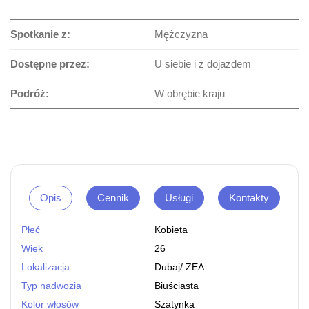
Spotkanie z:
Mężczyzna
Dostępne przez:
U siebie i z dojazdem
Podróż:
W obrębie kraju
Opis
Cennik
Usługi
Kontakty
Płeć
Kobieta
Wiek
26
Lokalizacja
Dubaj
/
ZEA
Typ nadwozia
Biuściasta
Kolor włosów
Szatynka