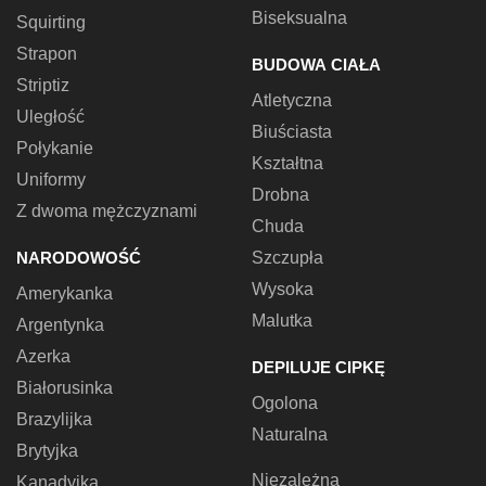
Biseksualna
Squirting
Strapon
BUDOWA CIAŁA
Striptiz
Atletyczna
Uległość
Biuściasta
Połykanie
Kształtna
Uniformy
Drobna
Z dwoma mężczyznami
Chuda
NARODOWOŚĆ
Szczupła
Wysoka
Amerykanka
Malutka
Argentynka
Azerka
DEPILUJE CIPKĘ
Białorusinka
Ogolona
Brazylijka
Naturalna
Brytyjka
Niezależna
Kanadyjka