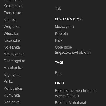
Kolumbijka
Tak
Francuzka
SPOTYKA SIĘ Z
Niemka
Węgierka
Mężczyzna
Włoszka
Kobieta
Kazaszka
Pary
Koreanka
Obie płcie
(mężczyzna+kobieta)
Meksykanka
Czarnogórka
TAGI
Marokanka
Blog
Nigeryjka
Polka
LINKI
Portugalka
Eskortka we wschodniej
Rumunka
części Dubaju
Rosjanka
Eskorta Muhaisnah