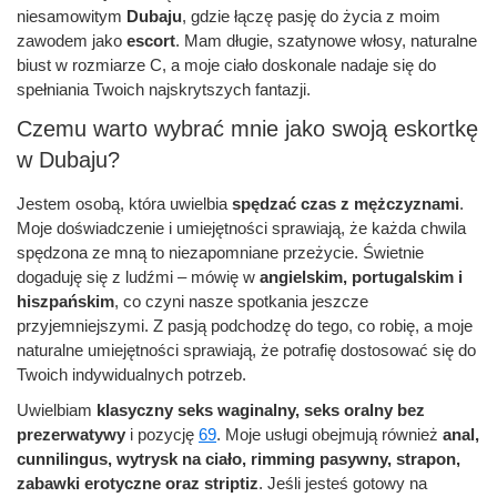
niesamowitym
Dubaju
, gdzie łączę pasję do życia z moim
zawodem jako
escort
. Mam długie, szatynowe włosy, naturalne
biust w rozmiarze C, a moje ciało doskonale nadaje się do
spełniania Twoich najskrytszych fantazji.
Czemu warto wybrać mnie jako swoją eskortkę
w Dubaju?
Jestem osobą, która uwielbia
spędzać czas z mężczyznami
.
Moje doświadczenie i umiejętności sprawiają, że każda chwila
spędzona ze mną to niezapomniane przeżycie. Świetnie
dogaduję się z ludźmi – mówię w
angielskim, portugalskim i
hiszpańskim
, co czyni nasze spotkania jeszcze
przyjemniejszymi. Z pasją podchodzę do tego, co robię, a moje
naturalne umiejętności sprawiają, że potrafię dostosować się do
Twoich indywidualnych potrzeb.
Uwielbiam
klasyczny seks waginalny, seks oralny bez
prezerwatywy
i pozycję
69
. Moje usługi obejmują również
anal,
cunnilingus, wytrysk na ciało, rimming pasywny, strapon,
zabawki erotyczne oraz striptiz
. Jeśli jesteś gotowy na