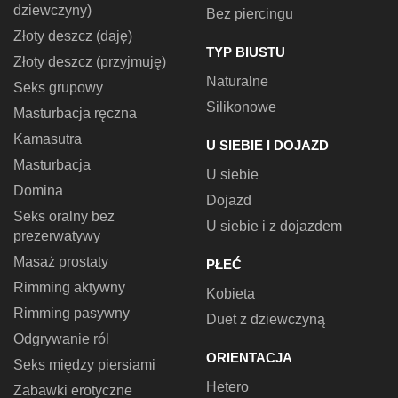
dziewczyny)
Bez piercingu
Złoty deszcz (daję)
TYP BIUSTU
Złoty deszcz (przyjmuję)
Naturalne
Seks grupowy
Silikonowe
Masturbacja ręczna
Kamasutra
U SIEBIE I DOJAZD
Masturbacja
U siebie
Domina
Dojazd
Seks oralny bez
U siebie i z dojazdem
prezerwatywy
Masaż prostaty
PŁEĆ
Rimming aktywny
Kobieta
Rimming pasywny
Duet z dziewczyną
Odgrywanie ról
ORIENTACJA
Seks między piersiami
Hetero
Zabawki erotyczne