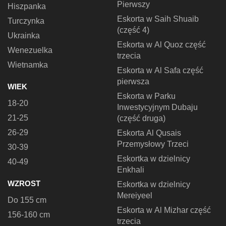
Pierwszy
Hiszpanka
Eskorta w Saih Shuaib
Turczynka
(część 4)
Ukrainka
Eskorta w Al Quoz część
Wenezuelka
trzecia
Wietnamka
Eskorta w Al Safa część
pierwsza
WIEK
Eskorta w Parku
18-20
Inwestycyjnym Dubaju
21-25
(część druga)
26-29
Eskorta Al Qusais
Przemysłowy Trzeci
30-39
Eskortka w dzielnicy
40-49
Enkhali
WZROST
Eskortka w dzielnicy
Mereiyeel
Do 155 cm
Eskorta w Al Mizhar część
156-160 cm
trzecia