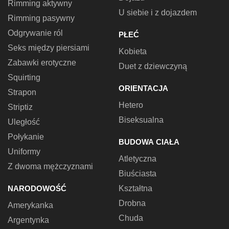
Rimming aktywny
U siebie i z dojazdem
Rimming pasywny
Odgrywanie ról
PŁEĆ
Seks między piersiami
Kobieta
Zabawki erotyczne
Duet z dziewczyną
Squirting
ORIENTACJA
Strapon
Hetero
Striptiz
Biseksualna
Uległość
Połykanie
BUDOWA CIAŁA
Uniformy
Atletyczna
Z dwoma mężczyznami
Biuściasta
NARODOWOŚĆ
Kształtna
Drobna
Amerykanka
Chuda
Argentynka