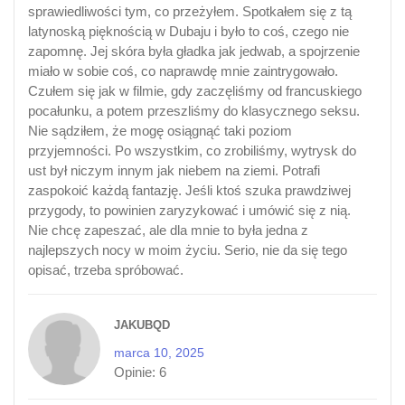
sprawiedliwości tym, co przeżyłem. Spotkałem się z tą
latynoską pięknością w Dubaju i było to coś, czego nie
zapomnę. Jej skóra była gładka jak jedwab, a spojrzenie
miało w sobie coś, co naprawdę mnie zaintrygowało.
Czułem się jak w filmie, gdy zaczęliśmy od francuskiego
pocałunku, a potem przeszliśmy do klasycznego seksu.
Nie sądziłem, że mogę osiągnąć taki poziom
przyjemności. Po wszystkim, co zrobiliśmy, wytrysk do
ust był niczym innym jak niebem na ziemi. Potrafi
zaspokoić każdą fantazję. Jeśli ktoś szuka prawdziwej
przygody, to powinien zaryzykować i umówić się z nią.
Nie chcę zapeszać, ale dla mnie to była jedna z
najlepszych nocy w moim życiu. Serio, nie da się tego
opisać, trzeba spróbować.
JAKUBQD
marca 10, 2025
Opinie:
6