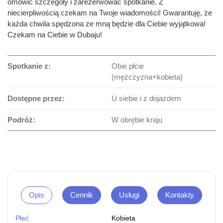
omówić szczegóły i zarezerwować spotkanie. Z
niecierpliwością czekam na Twoje wiadomości! Gwarantuję, że
każda chwila spędzona ze mną będzie dla Ciebie wyjątkowa!
Czekam na Ciebie w Dubaju!
Spotkanie z:
Obie płcie
(mężczyzna+kobieta)
Dostępne przez:
U siebie i z dojazdem
Podróż:
W obrębie kraju
Opis
Cennik
Usługi
Kontakty
Płeć
Kobieta