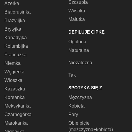
Szczupła
Azerka
Wysoka
Białorusinka
Malutka
Brazylijka
Brytyjka
DEPILUJE CIPKĘ
Kanadyjka
Ogolona
Kolumbijka
Naturalna
Francuzka
Niezależna
Niemka
Węgierka
Tak
Włoszka
SPOTYKA SIĘ Z
Kazaszka
Koreanka
Mężczyzna
Meksykanka
Kobieta
Czarnogórka
Pary
Marokanka
Obie płcie
(mężczyzna+kobieta)
Nigeryjka