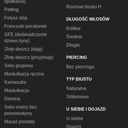
spotkania)
Rozmiar biustu H
Petting
Fetysz stóp
DŁUGOŚĆ WŁOSÓW
Francuski pocałunek
Krótkie
GFE (doświadczenie
Średnie
dziewczyny)
Długie
Złoty deszcz (daję)
Złoty deszcz (przyjmuję)
PIERCING
Seks grupowy
Bez piercingu
Masturbacja ręczna
TYP BIUSTU
Kamasutra
Naturalne
Masturbacja
Silikonowe
Domina
Seks oralny bez
U SIEBIE I DOJAZD
prezerwatywy
U siebie
Masaż prostaty
Dojazd