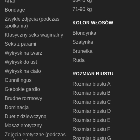
66-70 kg
Anal
71-90 kg
Bondage
Zwykłe zdjęcia (podczas
KOLOR WŁOSÓW
spotkania)
Blondynka
Klasyczny seks waginalny
Szatynka
Seks z parami
Brunetka
Wytrysk na twarz
Ruda
Wytrysk do ust
Wytrysk na ciało
ROZMIAR BIUSTU
Cunnilingus
Rozmiar biustu A
Głębokie gardło
Rozmiar biustu B
Brudne rozmowy
Rozmiar biustu C
Dominacja
Rozmiar biustu D
Duet z dziewczyną
Rozmiar biustu E
Masaż erotyczny
Rozmiar biustu F
Zdjęcia erotyczne (podczas
Rozmiar biustu G