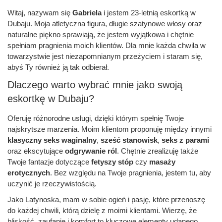
Witaj, nazywam się
Gabriela
i jestem 23-letnią eskortką w
Dubaju. Moja atletyczna figura, długie szatynowe włosy oraz
naturalne piękno sprawiają, że jestem wyjątkowa i chętnie
spełniam pragnienia moich klientów. Dla mnie każda chwila w
towarzystwie jest niezapomnianym przeżyciem i staram się,
abyś Ty również ją tak odbierał.
Dlaczego warto wybrać mnie jako swoją
eskortkę w Dubaju?
Oferuję różnorodne usługi, dzięki którym spełnię Twoje
najskrytsze marzenia. Moim klientom proponuję między innymi
klasyczny seks waginalny
,
sześć stanowisk
,
seks z parami
oraz ekscytujące
odgrywanie ról
. Chętnie zrealizuję także
Twoje fantazje dotyczące
fetyszy stóp
czy
masaży
erotycznych
. Bez względu na Twoje pragnienia, jestem tu, aby
uczynić je rzeczywistością.
Jako Latynoska, mam w sobie ogień i pasję, które przenoszę
do każdej chwili, którą dzielę z moimi klientami. Wierzę, że
bliskość, zaufanie i komfort to kluczowe elementy udanego