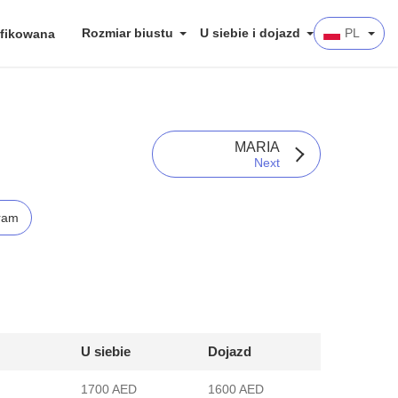
Rozmiar biustu
U siebie i dojazd
PL
fikowana
MARIA
Next
ram
U siebie
Dojazd
1700 AED
1600 AED