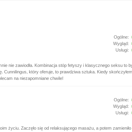
Ogólne:
Wygląd:
Usługi:
 mnie nie zawiodła. Kombinacja stóp fetyszy i klasycznego seksu to 
rę. Cunnilingus, który oferuje, to prawdziwa sztuka. Kiedy skończył
olecam na niezapomniane chwile!
Ogólne:
Wygląd:
Usługi:
im życiu. Zaczęło się od relaksującego masażu, a potem zamieniło 