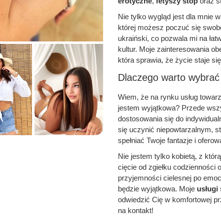
erotyczne
,
fetyszy stóp
oraz st
Nie tylko wygląd jest dla mnie 
której możesz poczuć się swobod
ukraiński, co pozwala mi na łat
kultur. Moje zainteresowania o
która sprawia, że życie staje się
Dlaczego warto wybrać
Wiem, że na rynku usług towarz
jestem wyjątkowa? Przede ws
dostosowania się do indywidual
się uczynić niepowtarzalnym, st
spełniać Twoje fantazje i oferow
Nie jestem tylko kobietą, z któ
cięcie od zgiełku codzienności 
przyjemności cielesnej po emocj
będzie wyjątkowa. Moje
usługi
odwiedzić Cię w komfortowej pr
na kontakt!