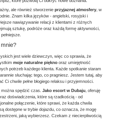
riptiz, które pozwolą Ci odkryć nowe doznania.
ważny, ale również stworzenie
przyjaznej atmosfery
, w
nie. Znam kilka języków - angielski, rosyjski i
wiejsze nawiązywanie relacji z klientami z różnych
bejmują sztukę, podróże oraz każdą formę aktywności,
 pełniejsze.
 mnie?
yskich jest wiele dziewczyn, więc co sprawia, że
zystkim
moje naturalne piękno
oraz umiejętność
nych potrzeb każdego klienta. Każde spotkanie staram
arannie słuchając tego, co pragniesz. Jestem tutaj, aby
ać Ci chwile pełne błogiego relaksu i przyjemności.
rą można spędzić czas.
Jako escort w Dubaju
, oferuję
oraz doświadczenia, które są rzadkością - od
onalne połączenie, które sprawi, że każda chwila
są dostępne w trybie dojazdu, co oznacza, że mogę
zestrzeni, jaką wybierzesz. Czekam z niecierpliwością