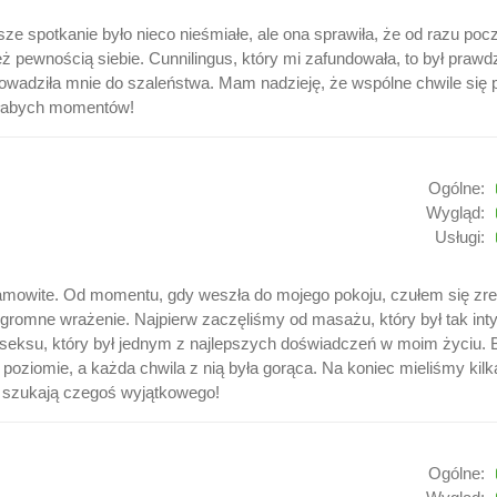
rwsze spotkanie było nieco nieśmiałe, ale ona sprawiła, że od razu 
też pewnością siebie. Cunnilingus, który mi zafundowała, to był pra
rowadziła mnie do szaleństwa. Mam nadzieję, że wspólne chwile się
 słabych momentów!
Ogólne:
Wygląd:
Usługi:
amowite. Od momentu, gdy weszła do mojego pokoju, czułem się zrel
 ogromne wrażenie. Najpierw zaczęliśmy od masażu, który był tak in
seksu, który był jednym z najlepszych doświadczeń w moim życiu. By
 poziomie, a każda chwila z nią była gorąca. Na koniec mieliśmy kilk
 szukają czegoś wyjątkowego!
Ogólne: