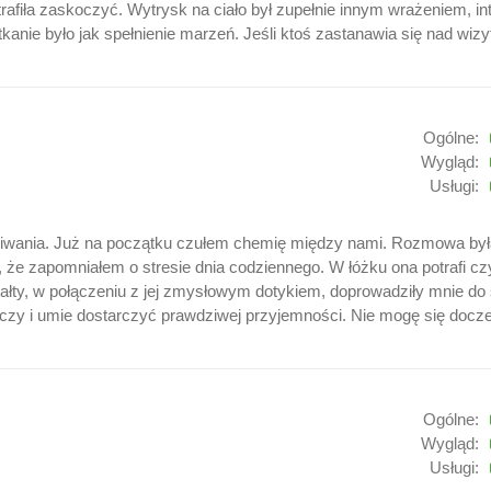
rafiła zaskoczyć. Wytrysk na ciało był zupełnie innym wrażeniem, i
otkanie było jak spełnienie marzeń. Jeśli ktoś zastanawia się nad wiz
Ogólne:
Wygląd:
Usługi:
kiwania. Już na początku czułem chemię między nami. Rozmowa była
 że zapomniałem o stresie dnia codziennego. W łóżku ona potrafi cz
ształty, w połączeniu z jej zmysłowym dotykiem, doprowadziły mnie 
eczy i umie dostarczyć prawdziwej przyjemności. Nie mogę się docz
Ogólne:
Wygląd:
Usługi: