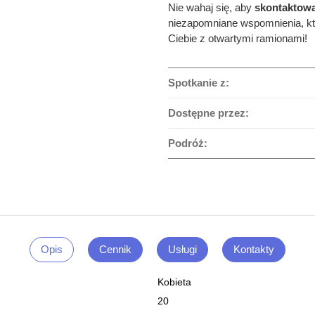
Nie wahaj się, aby
skontaktowa
niezapomniane wspomnienia, kt
Ciebie z otwartymi ramionami!
Spotkanie z:
Dostępne przez:
Podróż:
Opis
Cennik
Usługi
Kontakty
Kobieta
20