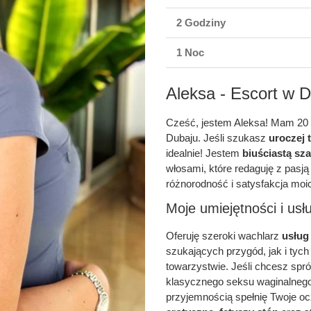
2 Godziny
1 Noc
Aleksa - Escort w 
Cześć, jestem Aleksa! Mam 20 l
Dubaju. Jeśli szukasz
uroczej 
idealnie! Jestem
biuściastą sz
włosami, które redaguję z pasją
różnorodność i satysfakcja moic
Moje umiejętności i usłu
Oferuję szeroki wachlarz
usług
szukających przygód, jak i tyc
towarzystwie. Jeśli chcesz sp
klasycznego seksu waginalneg
przyjemnością spełnię Twoje oc