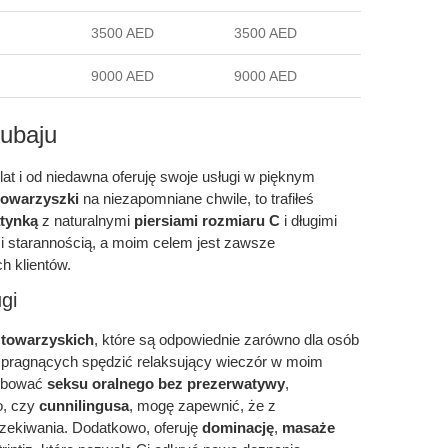
3500 AED
3500 AED
9000 AED
9000 AED
Dubaju
at i od niedawna oferuję swoje usługi w pięknym
towarzyszki
na niezapomniane chwile, to trafiłeś
atynką
z naturalnymi
piersiami rozmiaru C
i długimi
 i starannością, a moim celem jest zawsze
h klientów.
gi
 towarzyskich
, które są odpowiednie zarówno dla osób
h pragnących spędzić relaksujący wieczór w moim
róbować
seksu oralnego bez prezerwatywy
,
o, czy
cunnilingusa
, mogę zapewnić, że z
zekiwania. Dodatkowo, oferuję
dominację
,
masaże