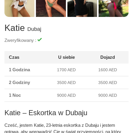
Katie
Dubaj
Zweryfikowany :
Czas
U siebie
Dojazd
1 Godzina
1700 AED
1600 AED
2 Godziny
3500 AED
3500 AED
1 Noc
9000 AED
9000 AED
Katie – Eskortka w Dubaju
Cześć, jestem Katie, 23-letnia eskortka z Dubaju i jestem
gotowa, aby wprowadzić Cię w świat przyjemności, na który