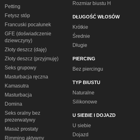
Rozmiar biustu H
Petting
Fetysz stóp
DŁUGOŚĆ WŁOSÓW
Francuski pocałunek
Krótkie
GFE (doświadczenie
Średnie
dziewczyny)
Długie
Złoty deszcz (daję)
Złoty deszcz (przyjmuję)
PIERCING
Seks grupowy
Bez piercingu
Masturbacja ręczna
TYP BIUSTU
Kamasutra
Naturalne
Masturbacja
Silikonowe
Domina
Seks oralny bez
U SIEBIE I DOJAZD
prezerwatywy
U siebie
Masaż prostaty
Dojazd
Rimming aktywny