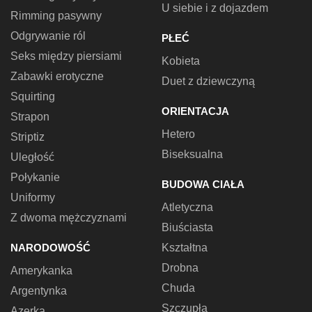
U siebie i z dojazdem
Rimming pasywny
Odgrywanie ról
PŁEĆ
Seks między piersiami
Kobieta
Zabawki erotyczne
Duet z dziewczyną
Squirting
ORIENTACJA
Strapon
Hetero
Striptiz
Biseksualna
Uległość
Połykanie
BUDOWA CIAŁA
Uniformy
Atletyczna
Z dwoma mężczyznami
Biuściasta
NARODOWOŚĆ
Kształtna
Drobna
Amerykanka
Chuda
Argentynka
Szczupła
Azerka