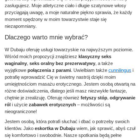
zasługujesz. Moje atletyczne ciało i długie szatynowe włosy
przyciągają uwagę, a moje naturalne piękno sprawia, że każdy
moment spędzony w moim towarzystwie staje się
niezapomniany.
Dlaczego warto mnie wybrać?
W Dubaju oferuję usługi towarzyskie na najwyższym poziomie.
Wśród moich propozycji znajdziesz
klasyczny seks
waginalny
,
seks oralny bez prezerwatywy
, a także
wyjątkowe
połączenia z parami
. Uwielbiam także
cunnilingus
i
potrafię wprowadzić Cię w świetny nastrój dzięki moim
umiejętnościom masażu erotycznego. Jestem osobą otwartą na
różne doświadczenia, dlatego jeśli masz niezwykłe fantazje,
chętnie je zrealizuję. Oferuję również
fetyszy stóp
,
odgrywanie
ról
i użycie
zabawek erotycznych
– możliwości są
nieograniczone!
Jestem osobą, która potrafi słuchać i dbać o potrzeby swoich
klientów. Jako
eskortka w Dubaju
wiem, jak sprawić, abyś czuł
się komfortowo i swobodnie. Nasze spotkania będą pełne