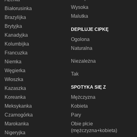
Wysoka
Białorusinka
Malutka
Brazylijka
Brytyjka
DEPILUJE CIPKĘ
Kanadyjka
Ogolona
Kolumbijka
Naturalna
Francuzka
Niezależna
Niemka
Węgierka
Tak
Włoszka
SPOTYKA SIĘ Z
Kazaszka
Koreanka
Mężczyzna
Meksykanka
Kobieta
Czarnogórka
Pary
Marokanka
Obie płcie
(mężczyzna+kobieta)
Nigeryjka