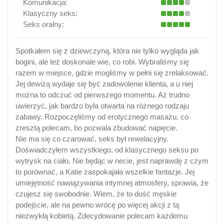
Komunikacja:
Klasyczny seks:
Seks oralny:
Spotkałem się z dziewczyną, która nie tylko wygląda jak
bogini, ale też doskonale wie, co robi. Wybraliśmy się
razem w miejsce, gdzie mogliśmy w pełni się zrelaksować.
Jej dewizą wydaje się być zadowolenie klienta, a u niej
można to odczuć od pierwszego momentu. Aż trudno
uwierzyć, jak bardzo była otwarta na różnego rodzaju
zabawy. Rozpoczęliśmy od erotycznego masażu, co
zresztą polecam, bo pozwala zbudować napięcie.
Nie ma się co czarować, seks był rewelacyjny.
Doświadczyłem wszystkiego, od klasycznego seksu po
wytrysk na ciało. Nie będąc w necie, jest naprawdę z czym
to porównać, a Katie zaspokajała wszelkie fantazje. Jej
umiejętność nawiązywania intymnej atmosfery, sprawia, że
czujesz się swobodnie. Wiem, że to dość męskie
podejście, ale na pewno wrócę po więcej akcji z tą
niezwykłą kobietą. Zdecydowanie polecam każdemu