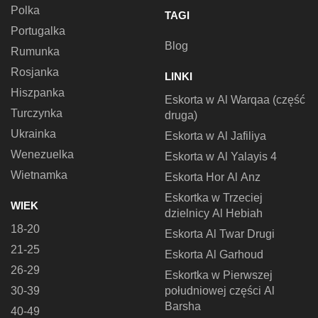
Polka
TAGI
Portugalka
Blog
Rumunka
Rosjanka
LINKI
Hiszpanka
Eskorta w Al Warqaa (część
Turczynka
druga)
Ukrainka
Eskorta w Al Jafiliya
Wenezuelka
Eskorta w Al Yalayis 4
Wietnamka
Eskorta Hor Al Anz
Eskortka w Trzeciej
WIEK
dzielnicy Al Hebiah
18-20
Eskorta Al Twar Drugi
21-25
Eskorta Al Garhoud
26-29
Eskortka w Pierwszej
30-39
południowej części Al
Barsha
40-49