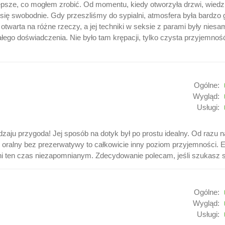
lepsze, co mogłem zrobić. Od momentu, kiedy otworzyła drzwi, wiedzia
się swobodnie. Gdy przeszliśmy do sypialni, atmosfera była bardzo g
a otwarta na różne rzeczy, a jej techniki w seksie z parami były nie
ego doświadczenia. Nie było tam krępacji, tylko czysta przyjemność 
Ogólne:
Wygląd:
Usługi:
zaju przygoda! Jej sposób na dotyk był po prostu idealny. Od razu n
s oralny bez prezerwatywy to całkowicie inny poziom przyjemności. E
yni ten czas niezapomnianym. Zdecydowanie polecam, jeśli szukasz s
Ogólne:
Wygląd:
Usługi: