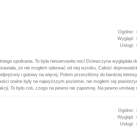
Ogólne:
Wygląd:
Usługi:
iego spotkania. To była niesamowita noc! Dziewczyna wyglądała dokła
 sprawiała, że nie mogłem oderwać od niej wzroku. Całość doprowad
 odprężony i gotowy na więcej. Potem przeszliśmy do bardziej intens
tności oralne były na najwyższym poziomie, nie mogłem się powstrz
akcji. To było coś, czego na pewno nie zapomnę. Na pewno umówię s
Ogólne:
Wygląd:
Usługi: