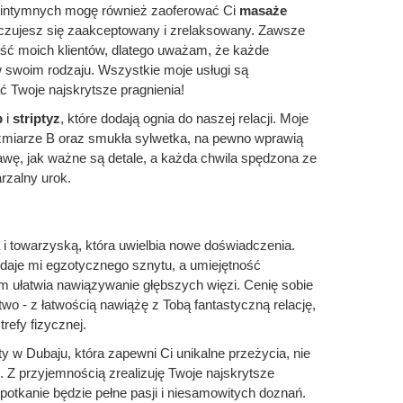
 intymnych mogę również zaoferować Ci
masaże
oczujesz się zaakceptowany i zrelaksowany. Zawsze
ść moich klientów, dlatego uważam, że każde
 swoim rodzaju. Wszystkie moje usługi są
ć Twoje najskrytsze pragnienia!
p
i
striptyz
, które dodają ognia do naszej relacji. Moje
miarze B oraz smukła sylwetka, na pewno wprawią
awę, jak ważne są detale, a każda chwila spędzona ze
rzalny urok.
 i towarzyską, która uwielbia nowe doświadczenia.
daje mi egzotycznego sznytu, a umiejętność
m ułatwia nawiązywanie głębszych więzi. Cenię sobie
wo - z łatwością nawiążę z Tobą fantastyczną relację,
trefy fizycznej.
y w Dubaju, która zapewni Ci unikalne przeżycia, nie
 Z przyjemnością zrealizuję Twoje najskrytsze
spotkanie będzie pełne pasji i niesamowitych doznań.