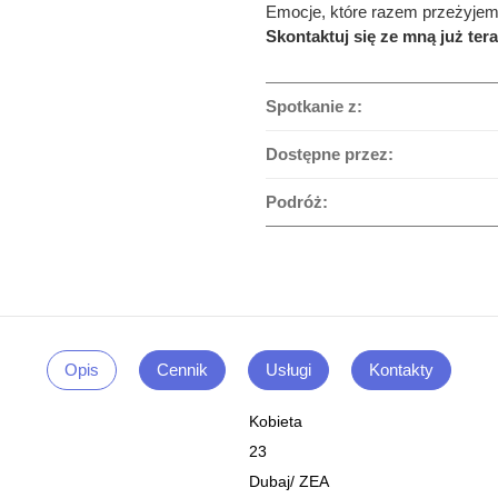
Emocje, które razem przeżyjemy
Skontaktuj się ze mną już tera
Spotkanie z:
Dostępne przez:
Podróż:
Opis
Cennik
Usługi
Kontakty
Kobieta
23
Dubaj
/
ZEA