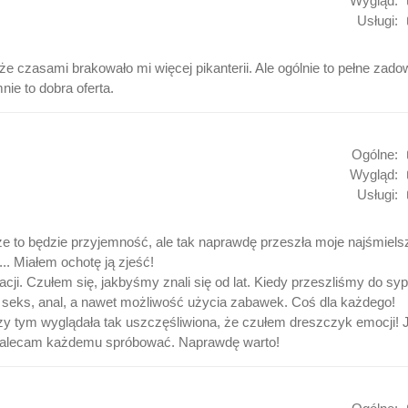
Wygląd:
Usługi:
 że czasami brakowało mi więcej pikanterii. Ale ogólnie to pełne zado
nie to dobra oferta.
Ogólne:
Wygląd:
Usługi:
e to będzie przyjemność, ale tak naprawdę przeszła moje najśmielsz
.. Miałem ochotę ją zjeść!
acji. Czułem się, jakbyśmy znali się od lat. Kiedy przeszliśmy do sy
ny seks, anal, a nawet możliwość użycia zabawek. Coś dla każdego!
przy tym wyglądała tak uszczęśliwiona, że czułem dreszczyk emocji! 
 Zalecam każdemu spróbować. Naprawdę warto!