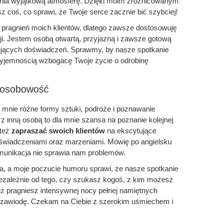
nia wyjątkową atmosferę. Dzięki moim zróżnicowanym
 coś, co sprawi, że Twoje serce zacznie bić szybciej!
e pragnień moich klientów, dlatego zawsze dostosowuję
cji. Jestem osobą otwartą, przyjazną i zawsze gotową
ujących doświadczeń. Sprawmy, by nasze spotkanie
zyjemnością wzbogacę Twoje życie o odrobinę
i osobowość
ą mnie różne formy sztuki, podróże i poznawanie
z inną osobą to dla mnie szansa na poznanie kolejnej
 też
zapraszać swoich klientów
na ekscytujące
oświadczeniami oraz marzeniami. Mówię po angielsku
omunikacja nie sprawia nam problemów.
a, a moje poczucie humoru sprawi, że nasze spotkanie
ezależnie od tego, czy szukasz kogoś, z kim możesz
ż pragniesz intensywnej nocy pełnej namiętnych
ie zawiodę. Czekam na Ciebie z szerokim uśmiechem i