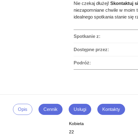
Nie czekaj dłużej!
Skontaktuj s
niezapomniane chwile w moim t
idealnego spotkania stanie się 
Spotkanie z:
Dostępne przez:
Podróż:
Opis
Cennik
Usługi
Kontakty
Kobieta
22