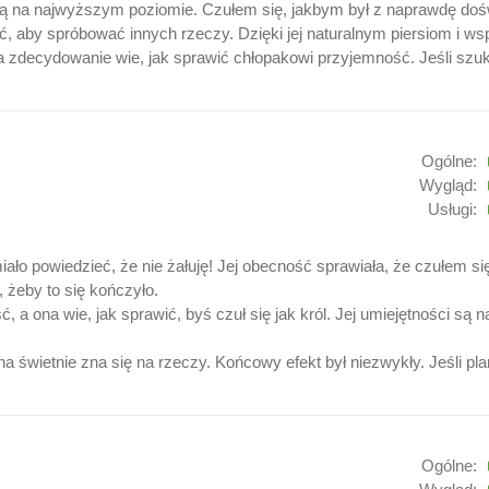
są na najwyższym poziomie. Czułem się, jakbym był z naprawdę dośw
, aby spróbować innych rzeczy. Dzięki jej naturalnym piersiom i wsp
ona zdecydowanie wie, jak sprawić chłopakowi przyjemność. Jeśli szu
Ogólne:
Wygląd:
Usługi:
iało powiedzieć, że nie żałuję! Jej obecność sprawiała, że czułem s
 żeby to się kończyło.
 a ona wie, jak sprawić, byś czuł się jak król. Jej umiejętności s
na świetnie zna się na rzeczy. Końcowy efekt był niezwykły. Jeśli p
Ogólne: