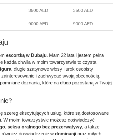
3500 AED
3500 AED
9000 AED
9000 AED
aju
tem
escortką w Dubaju
. Mam 22 lata i jestem pełna
 że każda chwila w moim towarzystwie to czysta
figura
, długie szatynowe włosy i urok osobisty
ć zainteresowanie i zachwycać swoją obecnością.
pomniane doznania, które na długo pozostaną w Twojej
nie?
uję szereg ekscytujących usług, które są dostosowane
ień. W moim towarzystwie możesz doświadczyć
ego
,
seksu oralnego bez prezerwatywy
, a także
 również doświadczenie w
dominacji
oraz miłych