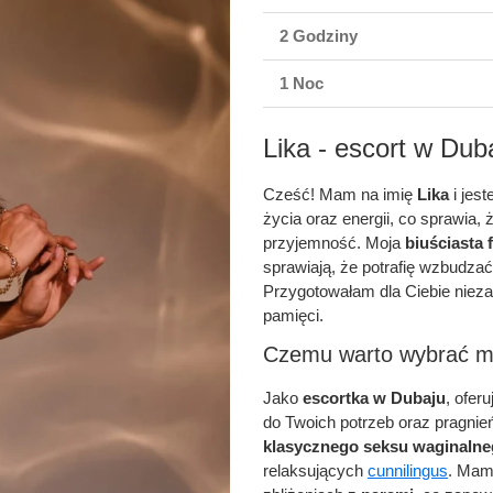
2 Godziny
1 Noc
Lika - escort w Dub
Cześć! Mam na imię
Lika
i jes
życia oraz energii, co sprawia,
przyjemność. Moja
biuściasta 
sprawiają, że potrafię wzbudza
Przygotowałam dla Ciebie nieza
pamięci.
Czemu warto wybrać m
Jako
escortka w Dubaju
, ofer
do Twoich potrzeb oraz pragn
klasycznego seksu waginaln
relaksujących
cunnilingus
. Mam