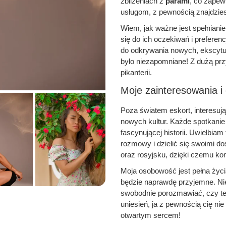
zbliżeniach z
parami
, co zapew
usługom, z pewnością znajdziesz
Wiem, jak ważne jest spełniani
się do ich oczekiwań i preferen
do odkrywania nowych, ekscyt
było niezapomniane! Z dużą pr
pikanterii.
Moje zainteresowania 
Poza światem eskort, interesuj
nowych kultur. Każde spotkanie 
fascynującej historii. Uwielbiam
rozmowy i dzielić się swoimi d
oraz rosyjsku, dzięki czemu k
Moja osobowość jest pełna życi
będzie naprawdę przyjemne. Ni
swobodnie porozmawiać, czy te
uniesień, ja z pewnością cię n
otwartym sercem!