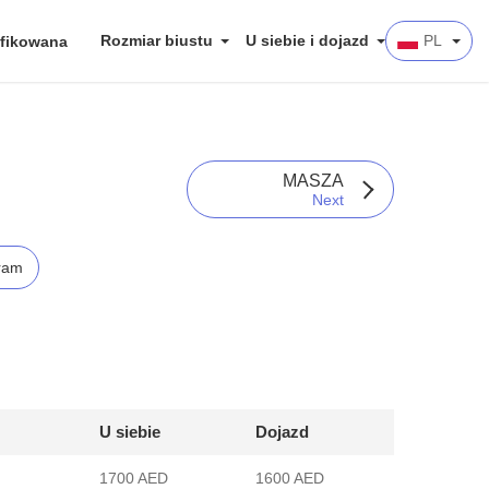
Rozmiar biustu
U siebie i dojazd
PL
fikowana
MASZA
Next
ram
U siebie
Dojazd
1700 AED
1600 AED