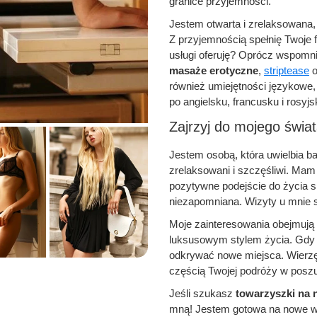
granice przyjemności.
Jestem otwarta i zrelaksowana
Z przyjemnością spełnię Twoje fa
usługi oferuję? Oprócz wspomn
masaże erotyczne
,
striptease
o
również umiejętności językowe
po angielsku, francusku i rosyjs
Zajrzyj do mojego świat
Jestem osobą, która uwielbia ba
zrelaksowani i szczęśliwi. Mam 
pozytywne podejście do życia 
niezapomniana. Wizyty u mnie s
Moje zainteresowania obejmują 
luksusowym stylem życia. Gdy 
odkrywać nowe miejsca. Wierzę,
częścią Twojej podróży w posz
Jeśli szukasz
towarzyszki na 
mną! Jestem gotowa na nowe wy