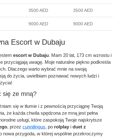
3500 AED
3500 AED
9000 AED
9000 AED
wna Escort w Dubaju
jestem
escort w Dubaju
. Mam 20 lat, 173 cm wzrostu i
ze przyciągają uwagę. Moje naturalne piękno podkreśla
ech. Dlaczego warto wybrać mnie na swoją
ją do życia, uwielbiam poznawać nowych ludzi i
życia!
ć się ze mną?
żniam się w tłumie i z pewnością przyciągnę Twoją
ia, że każda chwila spędzona ze mną jest pełna
żnorodne usługi, które zaspokoją Twoje najskrytsze
ego
, przez
cunnilingus
, po
rolplay
i
duet z
to nowa przygoda, w której wspólnie przekroczymy