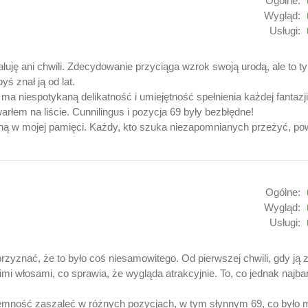
Ogólne:
Wygląd:
Usługi:
ałuję ani chwili. Zdecydowanie przyciąga wzrok swoją urodą, ale to t
yś znał ją od lat.
 ma niespotykaną delikatność i umiejętność spełnienia każdej fanta
rłem na liście. Cunnilingus i pozycja 69 były bezbłędne!
 w mojej pamięci. Każdy, kto szuka niezapomnianych przeżyć, powini
Ogólne:
Wygląd:
Usługi:
rzyznać, że to było coś niesamowitego. Od pierwszej chwili, gdy j
i włosami, co sprawia, że wygląda atrakcyjnie. To, co jednak najbard
zyjemność zaszaleć w różnych pozycjach, w tym słynnym 69, co było 