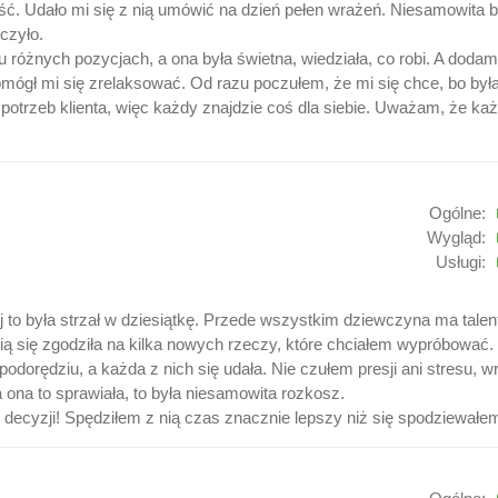
ść. Udało mi się z nią umówić na dzień pełen wrażeń. Niesamowita b
czyło.
różnych pozycjach, a ona była świetna, wiedziała, co robi. A dodam 
gł mi się zrelaksować. Od razu poczułem, że mi się chce, bo była
otrzeb klienta, więc każdy znajdzie coś dla siebie. Uważam, że każd
Ogólne:
Wygląd:
Usługi:
j to była strzał w dziesiątkę. Przede wszystkim dziewczyna ma talent
ią się zgodziła na kilka nowych rzeczy, które chciałem wypróbować.
orędziu, a każda z nich się udała. Nie czułem presji ani stresu, wr
 ona to sprawiała, to była niesamowita rozkosz.
e decyzji! Spędziłem z nią czas znacznie lepszy niż się spodziewałe