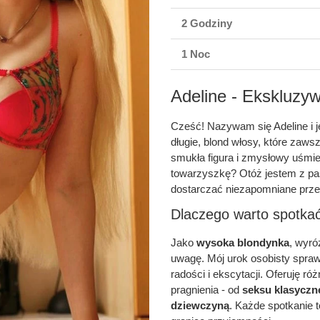
2 Godziny
1 Noc
Adeline - Ekskluzy
Cześć! Nazywam się Adeline i 
długie, blond włosy, które zaws
smukła figura i zmysłowy uśmi
towarzyszkę? Otóż jestem z pas
dostarczać niezapomniane prze
Dlaczego warto spotka
Jako
wysoka blondynka
, wyró
uwagę. Mój urok osobisty spraw
radości i ekscytacji. Oferuję ró
pragnienia - od
seksu klasyczn
dziewczyną
. Każde spotkanie 