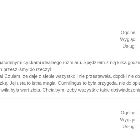
Ogólne:
Wygląd:
Usługi:
 naturalnymi cyckami idealnego rozmiaru. Spędziłem z nią kilka godz
em przeszliśmy do rzeczy!
! Czułem, że daje z siebie wszystko i nie przestawała, dopóki nie d
ką. Jej usta to istna magia. Cunnilingus to była przygoda, nie do opi
ila była wart złota. Chciałbym, żeby wszystkie takie doświadczeni
Ogólne:
Wygląd:
Usługi: