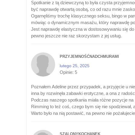
Spotkanie z tą dziewczyną to była czysta przyjemno
być naprawdę otwartą osobą, co od razu mnie zasko
Ogarnęliśmy trochę klasycznego seksu, bingo w paru 
mówiąc o dynamicznym masażu, który naprawdę pomó
Jest naprawdę elastyczna w dostosowywaniu się do p
pewno jeszcze nie raz skorzystam z jej usług.
PRZYJEMNOŚĆNADCHMURAMI
lutego 25, 2025
Opinie:
5
Poznałem Adeline przez przypadek, a przyjęcie u nie
inna by rozwinęła zabawki erotyczne, a ona z radośc
Podczas naszego spotkania miała różne pozycje na pod
Rimming to też coś, czego bym się nie spodziewał, a
Warto było na nią postawić, na pewno nie pożałujeci
SZALONYKOCHANEK