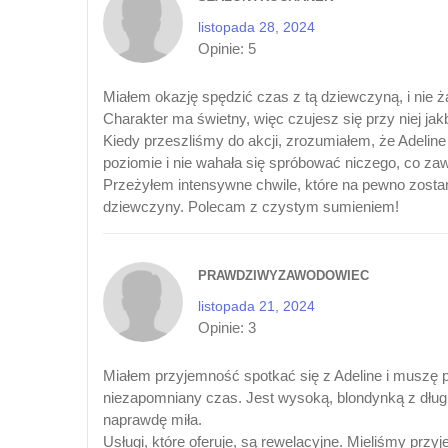
listopada 28, 2024
Opinie:
5
Miałem okazję spędzić czas z tą dziewczyną, i nie ż
Charakter ma świetny, więc czujesz się przy niej jakb
Kiedy przeszliśmy do akcji, zrozumiałem, że Adeline
poziomie i nie wahała się spróbować niczego, co zawa
Przeżyłem intensywne chwile, które na pewno zostaną
dziewczyny. Polecam z czystym sumieniem!
PRAWDZIWYZAWODOWIEC
listopada 21, 2024
Opinie:
3
Miałem przyjemność spotkać się z Adeline i muszę p
niezapomniany czas. Jest wysoką, blondynką z długim
naprawdę miła.
Usługi, które oferuje, są rewelacyjne. Mieliśmy pr