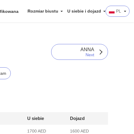
Rozmiar biustu
U siebie i dojazd
PL
fikowana
ANNA
Next
ram
U siebie
Dojazd
1700 AED
1600 AED