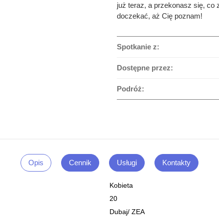
już teraz, a przekonasz się, c
doczekać, aż Cię poznam!
Spotkanie z:
Dostępne przez:
Podróż:
Opis
Cennik
Usługi
Kontakty
Kobieta
20
Dubaj
/
ZEA