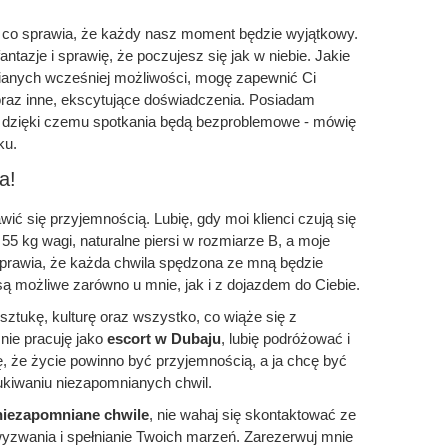
, co sprawia, że każdy nasz moment będzie wyjątkowy.
ntazje i sprawię, że poczujesz się jak w niebie. Jakie
ianych wcześniej możliwości, mogę zapewnić Ci
raz inne, ekscytujące doświadczenia. Posiadam
, dzięki czemu spotkania będą bezproblemowe - mówię
ku.
a!
wić się przyjemnością. Lubię, gdy moi klienci czują się
55 kg wagi, naturalne piersi w rozmiarze B, a moje
sprawia, że każda chwila spędzona ze mną będzie
ą możliwe zarówno u mnie, jak i z dojazdem do Ciebie.
sztukę, kulturę oraz wszystko, co wiąże się z
nie pracuję jako
escort w Dubaju
, lubię podróżować i
 że życie powinno być przyjemnością, a ja chcę być
ukiwaniu niezapomnianych chwil.
niezapomniane chwile
, nie wahaj się skontaktować ze
zwania i spełnianie Twoich marzeń. Zarezerwuj mnie