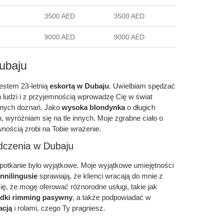
3500 AED
3500 AED
9000 AED
9000 AED
ubaju
jestem 23-letnią
eskortą w Dubaju
. Uwielbiam spędzać
ludzi i z przyjemnością wprowadzę Cię w świat
anych doznań. Jako
wysoka blondynka
o długich
h, wyróżniam się na tle innych. Moje zgrabne ciało o
nością zrobi na Tobie wrażenie.
dczenia w Dubaju
potkanie było wyjątkowe. Moje wyjątkowe umiejętności
nnilingusie
sprawiają, że klienci wracają do mnie z
ę, że mogę oferować różnorodne usługi, takie jak
odki rimming pasywny
, a także podpowiadać w
acją
i rolami, czego Ty pragniesz.