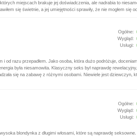
ektórych miejscach brakuje jej doświadczenia, ale nadrabia to niesam
awiłem się świetnie, a jej umiejętności sprawiły, że nie mogłem si
Ogólne:
Wygląd:
Usługi:
i od razu przepadłem. Jako osoba, która dużo podróżuje, doceniam
 energia była niesamowita. Klasyczny seks był naprawdę rewelacyjny,
adzała się na zabawę z różnymi osobami. Niewiele jest dziewczyn, k
Ogólne:
Wygląd:
Usługi:
wysoka blondynka z długimi włosami, które są naprawdę seksowne. Wła