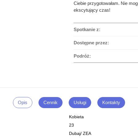
Ciebie przygotowałam. Nie mogę
ekscytujący czas!
Spotkanie z:
Dostępne przez:
Podróż:
Opis
Cennik
Usługi
Kontakty
Kobieta
23
Dubaj
/
ZEA