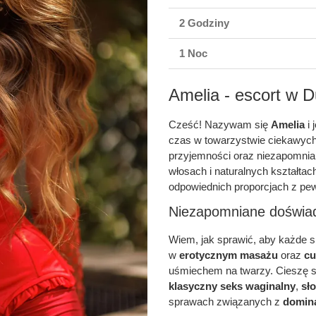
2 Godziny
1 Noc
Amelia - escort w D
Cześć! Nazywam się
Amelia
i 
czas w towarzystwie ciekawych 
przyjemności oraz niezapomni
włosach i naturalnych kształtac
odpowiednich proporcjach z pew
Niezapomniane doświa
Wiem, jak sprawić, aby każde s
w
erotycznym masażu
oraz
cu
uśmiechem na twarzy. Cieszę si
klasyczny seks waginalny
,
sł
sprawach związanych z
domin