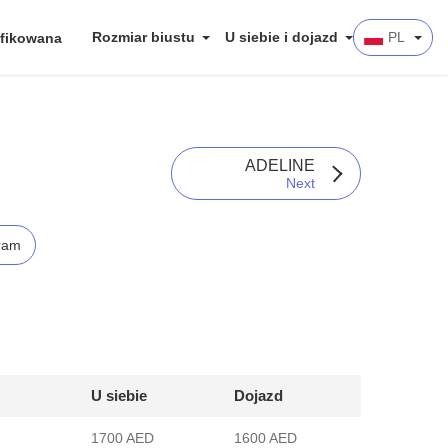
Rozmiar biustu
U siebie i dojazd
PL
fikowana
ADELINE
Next
ram
U siebie
Dojazd
1700 AED
1600 AED