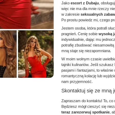
Jako
escort z Dubaju
, obsługu
więc nie ma dla mnie rzeczy ni
w zakresie
seksualnych zaba
Po prostu powiedz mi, czego pr
Jestem osoba, która potrafi słu
pragnień. Cenię sobie
wysoką j
indywidualnie, dając mu jednocz
potrafię zbudować niesamowitą
mną staje się niezapomniana.
W moim wolnym czasie uwielbi
tajniki kulinariów. Jeśli szukas
pasjami i fantazjami, to właśnie
romantyczną kolację lub wyjdz
nam przyjemność.
Skontaktuj się ze mną j
Zapraszam do kontaktu! To, co
Będziesz mógł cieszyć się nie
teraz zarezerwuj spotkanie
, a