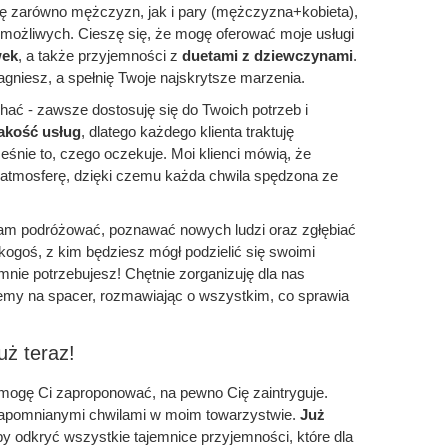
ję zarówno mężczyzn, jak i pary (mężczyzna+kobieta),
emożliwych. Cieszę się, że mogę oferować moje usługi
wek
, a także przyjemności z
duetami z dziewczynami
.
agniesz, a spełnię Twoje najskrytsze marzenia.
chać - zawsze dostosuję się do Twoich potrzeb i
akość usług
, dlatego każdego klienta traktuję
eśnie to, czego oczekuje. Moi klienci mówią, że
 atmosferę, dzięki czemu każda chwila spędzona ze
am podróżować, poznawać nowych ludzi oraz zgłębiać
z kogoś, z kim będziesz mógł podzielić się swoimi
 mnie potrzebujesz! Chętnie zorganizuję dla nas
iemy na spacer, rozmawiając o wszystkim, co sprawia
uż teraz!
 mogę Ci zaproponować, na pewno Cię zaintryguje.
zapomnianymi chwilami w moim towarzystwie.
Już
by odkryć wszystkie tajemnice przyjemności, które dla