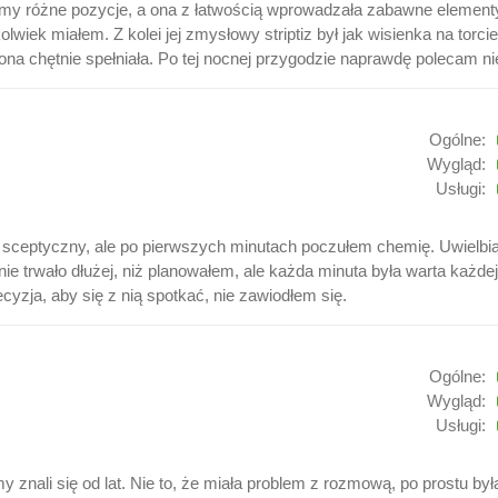
 różne pozycje, a ona z łatwością wprowadzała zabawne elementy
lwiek miałem. Z kolei jej zmysłowy striptiz był jak wisienka na torc
ona chętnie spełniała. Po tej nocnej przygodzie naprawdę polecam ni
Ogólne:
Wygląd:
Usługi:
m sceptyczny, ale po pierwszych minutach poczułem chemię. Uwielbi
 trwało dłużej, niż planowałem, ale każda minuta była warta każdej z
cyzja, aby się z nią spotkać, nie zawiodłem się.
Ogólne:
Wygląd:
Usługi:
 znali się od lat. Nie to, że miała problem z rozmową, po prostu by