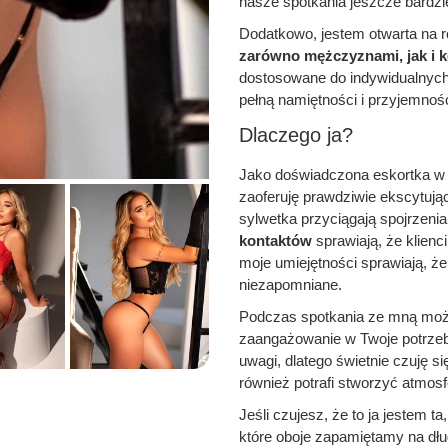
nasze spotkania jeszcze bardzi
Dodatkowo, jestem otwarta na 
zarówno mężczyznami, jak i k
dostosowane do indywidualnych
pełną namiętności i przyjemnośc
Dlaczego ja?
Jako doświadczona eskortka w D
zaoferuję prawdziwie ekscytują
sylwetka przyciągają spojrzenia
kontaktów
sprawiają, że klienci
moje umiejętności sprawiają, ż
niezapomniane.
Podczas spotkania ze mną możes
zaangażowanie w Twoje potrzeb
uwagi, dlatego świetnie czuję si
również potrafi stworzyć atmosf
Jeśli czujesz, że to ja jestem t
które oboje zapamiętamy na dłu