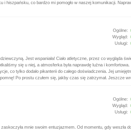
sku i hiszpańsku, co bardzo mi pomogło w naszej komunikacji. Napra
Ogólne:
Wygląd:
Usługi:
iewczyną. Jest wspaniała! Ciało atletyczne, przez co wygląda świet
tkaliśmy się u niej, a atmosferka była naprawdę luźna i komfortowa
cje, co tylko dodało pikanterii do całego doświadczenia. Jej umiejęt
apomnę! Po prostu czułem się, jakby czas się zatrzymał. Jeszcze w
Ogólne:
Wygląd:
Usługi:
ta zaskoczyła mnie swoim entuzjazmem. Od momentu, gdy weszła do