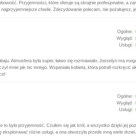
obowość. Przyjemności, które oferuje są skrajnie profesjonalne, a z
ią najprzyjemniejsze chwile. Zdecydowanie polecam, nie pożałujesz, 
Ogólne:
Wygląd:
Usługi:
aju. Atmosfera była super, łatwo się rozmawiało. Josselyn ma mega
zył mnie jak nic innego. Wspaniała kobieta, która potrafi rozkręcić ak
ce!
Ogólne:
Wygląd:
Usługi:
e to była przyjemność. Czułem się jak król, a wszystko dzięki jej p
ę eksplorować różne usługi, a ona otworzyła przede mną wiele drzwi.