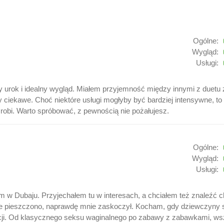
Ogólne:
Wygląd:
Usługi:
ny urok i idealny wygląd. Miałem przyjemność między innymi z duetu
ciekawe. Choć niektóre usługi mogłyby być bardziej intensywne, to 
 robi. Warto spróbować, z pewnością nie pożałujesz.
Ogólne:
Wygląd:
Usługi:
m w Dubaju. Przyjechałem tu w interesach, a chciałem też znaleźć chw
mnie pieszczono, naprawdę mnie zaskoczył. Kocham, gdy dziewczyny s
 akcji. Od klasycznego seksu waginalnego po zabawy z zabawkami, w