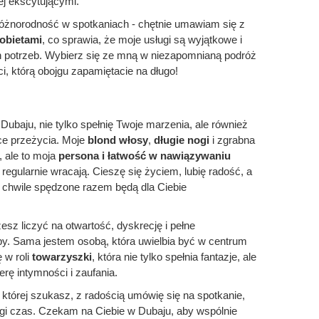
ej ekscytującymi.
różnorodność w spotkaniach - chętnie umawiam się z
obietami
, co sprawia, że moje usługi są wyjątkowe i
 potrzeb. Wybierz się ze mną w niezapomnianą podróż
i, którą obojgu zapamiętacie na długo!
ubaju, nie tylko spełnię Twoje marzenia, ale również
ce przeżycia. Moje
blond włosy
,
długie nogi
i zgrabna
, ale to moja
persona i łatwość w nawiązywaniu
 regularnie wracają. Cieszę się życiem, lubię radość, a
e chwile spędzone razem będą dla Ciebie
z liczyć na otwartość, dyskrecję i pełne
y. Sama jestem osobą, która uwielbia być w centrum
ę w roli
towarzyszki
, która nie tylko spełnia fantazje, ale
erę intymności i zaufania.
a, której szukasz, z radością umówię się na spotkanie,
gi czas. Czekam na Ciebie w Dubaju, aby wspólnie