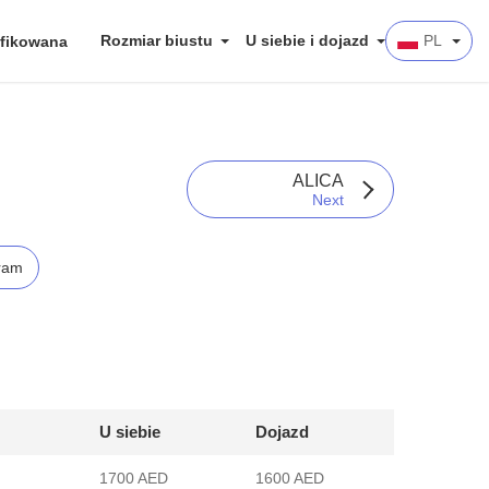
Rozmiar biustu
U siebie i dojazd
PL
fikowana
ALICA
Next
ram
U siebie
Dojazd
1700 AED
1600 AED