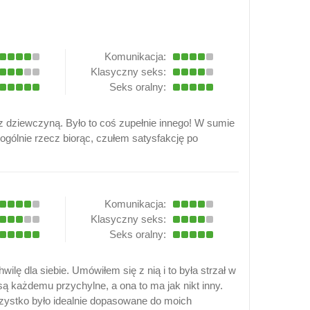
Komunikacja:
Klasyczny seks:
Seks oralny:
 z dziewczyną. Było to coś zupełnie innego! W sumie
ogólnie rzecz biorąc, czułem satysfakcję po
Komunikacja:
Klasyczny seks:
Seks oralny:
ilę dla siebie. Umówiłem się z nią i to była strzał w
ą każdemu przychylne, a ona to ma jak nikt inny.
szystko było idealnie dopasowane do moich