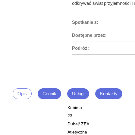
odkrywać świat przyjemności i 
Spotkanie z:
Dostępne przez:
Podróż:
Opis
Cennik
Usługi
Kontakty
Kobieta
23
Dubaj
/
ZEA
Atletyczna