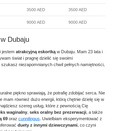
3500 AED
3500 AED
9000 AED
9000 AED
a w Dubaju
i jestem
atrakcyjną eskortką
w Dubaju. Mam 23 lata i
ywam świat i pragnę dzielić się swoimi
i szukasz niezapomnianych chwil pełnych namiętności,
turalne piękno sprawiają, że potrafię zdobijać serca. Nie
e mam również dużo energii, którą chętnie dzielę się w
najdziesz szereg usług, które z pewnością Cię
eks waginalny
,
seks oralny bez prezerwacji
, a także
ą 69
oraz
cunnilingus
. Uwielbiam eksperymentować z
oferować
duety z innymi dziewczynami
, co czyni