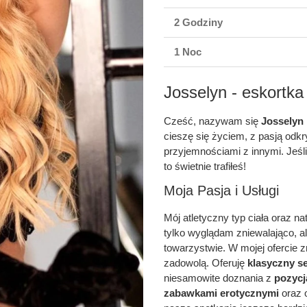
2 Godziny
1 Noc
Josselyn - eskortk
Cześć, nazywam się
Josselyn
cieszę się życiem, z pasją odkr
przyjemnościami z innymi. Jeśl
to świetnie trafiłeś!
Moja Pasja i Usługi
Mój atletyczny typ ciała oraz na
tylko wyglądam zniewalająco, al
towarzystwie. W mojej ofercie z
zadowolą. Oferuję
klasyczny s
niesamowite doznania z
pozycj
zabawkami erotycznymi
oraz 