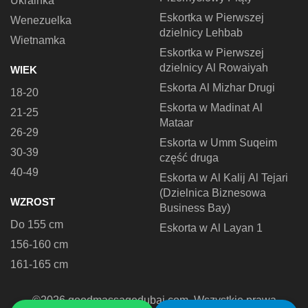
Ukrainka
Eskortka w Pierwszej
Wenezuelka
dzielnicy Lehbab
Wietnamka
Eskortka w Pierwszej
dzielnicy Al Rowaiyah
WIEK
Eskorta Al Mizhar Drugi
18-20
Eskorta w Madinat Al
21-25
Mataar
26-29
Eskorta w Umm Suqeim
30-39
część druga
40-49
Eskorta w Al Kalij Al Tejari
(Dzielnica Biznesowa
WZROST
Business Bay)
Do 155 cm
Eskorta w Al Layan 1
156-160 cm
161-165 cm
©2026 goodmassagedubai.com. Wszystkie prawa