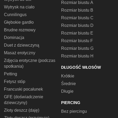
Rozmiar biustu A
Wytrysk na ciało
Rozmiar biustu B
Cunnilingus
Rozmiar biustu C
Głębokie gardło
Rozmiar biustu D
Brudne rozmowy
Rozmiar biustu E
Dominacja
Rozmiar biustu F
Duet z dziewczyną
Rozmiar biustu G
Masaż erotyczny
Rozmiar biustu H
Zdjęcia erotyczne (podczas
spotkania)
DŁUGOŚĆ WŁOSÓW
Petting
Krótkie
Fetysz stóp
Średnie
Francuski pocałunek
Długie
GFE (doświadczenie
dziewczyny)
PIERCING
Złoty deszcz (daję)
Bez piercingu
Złoty deszcz (przyjmuję)