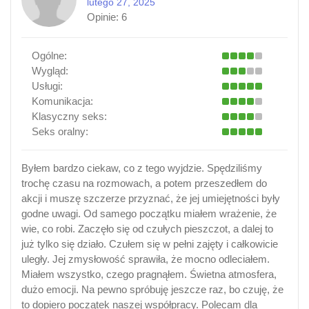
lutego 27, 2025
Opinie:
6
Ogólne:
Wygląd:
Usługi:
Komunikacja:
Klasyczny seks:
Seks oralny:
Byłem bardzo ciekaw, co z tego wyjdzie. Spędziliśmy
trochę czasu na rozmowach, a potem przeszedłem do
akcji i muszę szczerze przyznać, że jej umiejętności były
godne uwagi. Od samego początku miałem wrażenie, że
wie, co robi. Zaczęło się od czułych pieszczot, a dalej to
już tylko się działo. Czułem się w pełni zajęty i całkowicie
uległy. Jej zmysłowość sprawiła, że mocno odleciałem.
Miałem wszystko, czego pragnąłem. Świetna atmosfera,
dużo emocji. Na pewno spróbuję jeszcze raz, bo czuję, że
to dopiero początek naszej współpracy. Polecam dla