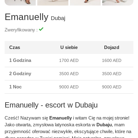
Emanuelly
Dubaj
Zweryfikowany :
Czas
U siebie
Dojazd
1 Godzina
1700 AED
1600 AED
2 Godziny
3500 AED
3500 AED
1 Noc
9000 AED
9000 AED
Emanuelly - escort w Dubaju
Cześć! Nazywam się
Emanuelly
i witam Cię na mojej stronie!
Jako otwarta, zmysłowa latynoska eskorta w
Dubaju
, mam
przyjemność oferować niezwykłe, ekscytujące chwile, które na