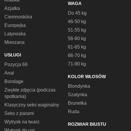
WAGA
Azjatka
Do 45 kg
Ciemnoskóra
46-50 kg
Europejka
51-55 kg
Latynoska
56-60 kg
Mieszana
61-65 kg
USŁUGI
66-70 kg
71-90 kg
Pozycja 69
Anal
KOLOR WŁOSÓW
Bondage
Blondynka
Zwykłe zdjęcia (podczas
Szatynka
spotkania)
Brunetka
Klasyczny seks waginalny
Ruda
Seks z parami
Wytrysk na twarz
ROZMIAR BIUSTU
Wytrysk do ust