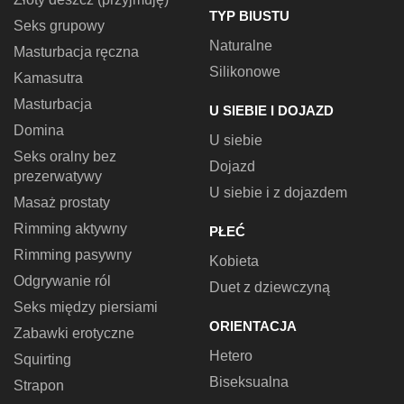
TYP BIUSTU
Seks grupowy
Naturalne
Masturbacja ręczna
Silikonowe
Kamasutra
Masturbacja
U SIEBIE I DOJAZD
Domina
U siebie
Seks oralny bez
Dojazd
prezerwatywy
U siebie i z dojazdem
Masaż prostaty
Rimming aktywny
PŁEĆ
Rimming pasywny
Kobieta
Odgrywanie ról
Duet z dziewczyną
Seks między piersiami
ORIENTACJA
Zabawki erotyczne
Hetero
Squirting
Biseksualna
Strapon