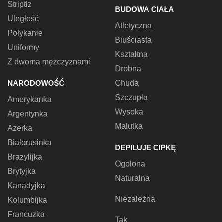
Striptiz
BUDOWA CIAŁA
Uległość
Atletyczna
Połykanie
Biuściasta
Uniformy
Kształtna
Z dwoma mężczyznami
Drobna
NARODOWOŚĆ
Chuda
Szczupła
Amerykanka
Wysoka
Argentynka
Malutka
Azerka
Białorusinka
DEPILUJE CIPKĘ
Brazylijka
Ogolona
Brytyjka
Naturalna
Kanadyjka
Niezależna
Kolumbijka
Francuzka
Tak