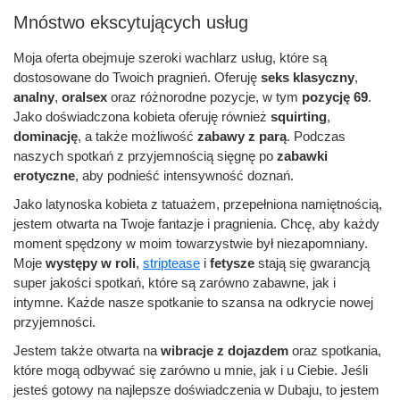
Mnóstwo ekscytujących usług
Moja oferta obejmuje szeroki wachlarz usług, które są
dostosowane do Twoich pragnień. Oferuję
seks klasyczny
,
analny
,
oralsex
oraz różnorodne pozycje, w tym
pozycję 69
.
Jako doświadczona kobieta oferuję również
squirting
,
dominację
, a także możliwość
zabawy z parą
. Podczas
naszych spotkań z przyjemnością sięgnę po
zabawki
erotyczne
, aby podnieść intensywność doznań.
Jako latynoska kobieta z tatuażem, przepełniona namiętnością,
jestem otwarta na Twoje fantazje i pragnienia. Chcę, aby każdy
moment spędzony w moim towarzystwie był niezapomniany.
Moje
występy w roli
,
striptease
i
fetysze
stają się gwarancją
super jakości spotkań, które są zarówno zabawne, jak i
intymne. Każde nasze spotkanie to szansa na odkrycie nowej
przyjemności.
Jestem także otwarta na
wibracje z dojazdem
oraz spotkania,
które mogą odbywać się zarówno u mnie, jak i u Ciebie. Jeśli
jesteś gotowy na najlepsze doświadczenia w Dubaju, to jestem