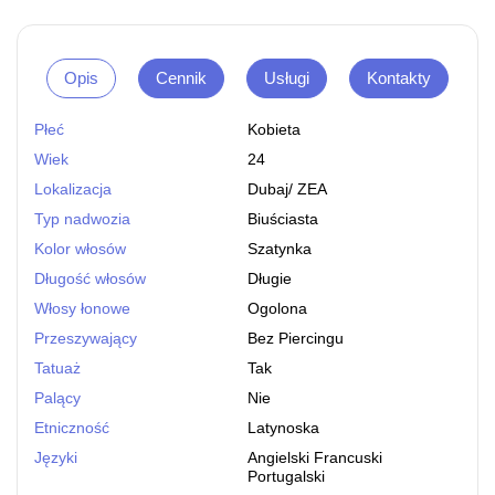
Opis
Cennik
Usługi
Kontakty
Płeć
Kobieta
Wiek
24
Lokalizacja
Dubaj
/
ZEA
Typ nadwozia
Biuściasta
Kolor włosów
Szatynka
Długość włosów
Długie
Włosy łonowe
Ogolona
Przeszywający
Bez Piercingu
Tatuaż
Tak
Palący
Nie
Etniczność
Latynoska
Języki
Angielski Francuski
Portugalski