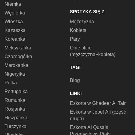
Niemka
SPOTYKA SIĘ Z
Węgierka
Włoszka
Mężczyzna
Kazaszka
Kobieta
Koreanka
Pary
Meksykanka
Obie płcie
(mężczyzna+kobieta)
Czarnogórka
Marokanka
TAGI
Nigeryjka
Blog
Polka
Portugalka
LINKI
Rumunka
Eskorta w Ghadeer Al Tair
Rosjanka
Eskorta w Jebel Ali (część
Hiszpanka
druga)
Turczynka
Eskorta Al Qusais
Przemysłowy Piąty