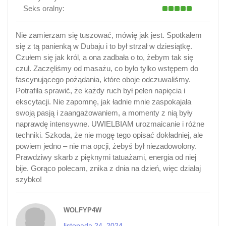
Seks oralny:
Nie zamierzam się tuszować, mówię jak jest. Spotkałem
się z tą panienką w Dubaju i to był strzał w dziesiątkę.
Czułem się jak król, a ona zadbała o to, żebym tak się
czuł. Zaczęliśmy od masażu, co było tylko wstępem do
fascynującego pożądania, które oboje odczuwaliśmy.
Potrafiła sprawić, że każdy ruch był pełen napięcia i
ekscytacji. Nie zapomnę, jak ładnie mnie zaspokajała
swoją pasją i zaangażowaniem, a momenty z nią były
naprawdę intensywne. UWIELBIAM urozmaicanie i różne
techniki. Szkoda, że nie mogę tego opisać dokładniej, ale
powiem jedno – nie ma opcji, żebyś był niezadowolony.
Prawdziwy skarb z pięknymi tatuażami, energia od niej
bije. Gorąco polecam, znika z dnia na dzień, więc działaj
szybko!
WOLFYP4W
listopada 24, 2024