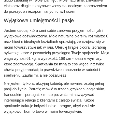
długo zapadną w Twojej pamięci. Moje naturalne, zmysłowe
ciało oraz długie, szatynowe włosy są idealnym zaproszeniem
do przeżycia niezapomnianych chwil razem.
Wyjątkowe umiejętności i pasje
Jestem osobą, która ceni sobie zarówno przyjemności, jak i
wyjątkowe doświadczenia. Moje naturalne piersi w rozmiarze C
oraz biust o idealnych kształtach sprawiają, że czujesz się w
moim towarzystwie jak w raju. Oferuję krągłe biodra i zgrabną
sylwetkę, które z pewnością przyciągną Twoje spojrzenie. Moja
waga wynosi 61 kg, a wysokość 168 cm - idealne wymiary,
które zachwycają.
Spotkania ze mną
to coś więcej niż tylko
chwila przyjemności; to prawdziwe zanurzenie w radości i
spełnieniu. Zaufaj mi, a nie pożałujesz!
Nie jestem tylko atrakcyjną kobietą, ale również osobą pełną
pasji do życia. Potrafię mówić w trzech językach: angielskim,
francuskim i portugalskim, co pozwala mi nawiązywać
interesujące relacje z klientami z całego świata. Każde
spotkanie traktuję indywidualnie - pragnę, abyś czuł się
wyjątkowo i komfortowo w moim towarzystwie.