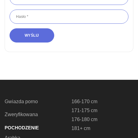
Gwiazda porno
166-170 cm
171-175 cm
Zweryfikowana
176-180 cm
POCHODZENIE
181+ cm
Arabka