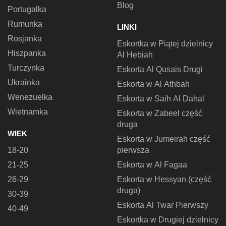
Blog
Portugalka
Rumunka
LINKI
Rosjanka
Eskortka w Piątej dzielnicy
Hiszpanka
Al Hebiah
Turczynka
Eskorta Al Qusais Drugi
Ukrainka
Eskorta w Al Athbah
Wenezuelka
Eskorta w Saih Al Dahal
Wietnamka
Eskorta w Zabeel część
druga
WIEK
Eskorta w Jumeirah część
18-20
pierwsza
21-25
Eskorta w Al Fagaa
26-29
Eskorta w Hessyan (część
druga)
30-39
Eskorta Al Twar Pierwszy
40-49
Eskortka w Drugiej dzielnicy