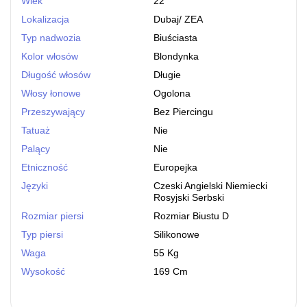
Wiek
22
Lokalizacja
Dubaj
/
ZEA
Typ nadwozia
Biuściasta
Kolor włosów
Blondynka
Długość włosów
Długie
Włosy łonowe
Ogolona
Przeszywający
Bez Piercingu
Tatuaż
Nie
Palący
Nie
Etniczność
Europejka
Języki
Czeski Angielski Niemiecki
Rosyjski Serbski
Rozmiar piersi
Rozmiar Biustu D
Typ piersi
Silikonowe
Waga
55 Kg
Wysokość
169 Cm