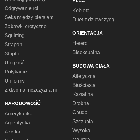
PŁEĆ
Odgrywanie ról
Kobieta
Seks między piersiami
Duet z dziewczyną
Zabawki erotyczne
ORIENTACJA
Squirting
Hetero
Strapon
Biseksualna
Striptiz
Uległość
BUDOWA CIAŁA
Połykanie
Atletyczna
Uniformy
Biuściasta
Z dwoma mężczyznami
Kształtna
NARODOWOŚĆ
Drobna
Chuda
Amerykanka
Szczupła
Argentynka
Wysoka
Azerka
Malutka