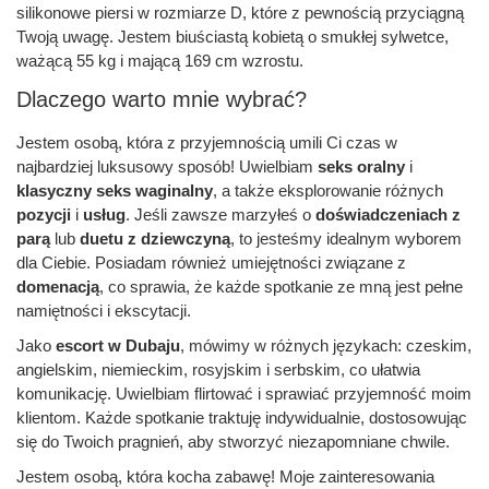
silikonowe piersi w rozmiarze D, które z pewnością przyciągną
Twoją uwagę. Jestem biuściastą kobietą o smukłej sylwetce,
ważącą 55 kg i mającą 169 cm wzrostu.
Dlaczego warto mnie wybrać?
Jestem osobą, która z przyjemnością umili Ci czas w
najbardziej luksusowy sposób! Uwielbiam
seks oralny
i
klasyczny seks waginalny
, a także eksplorowanie różnych
pozycji
i
usług
. Jeśli zawsze marzyłeś o
doświadczeniach z
parą
lub
duetu z dziewczyną
, to jesteśmy idealnym wyborem
dla Ciebie. Posiadam również umiejętności związane z
domenacją
, co sprawia, że każde spotkanie ze mną jest pełne
namiętności i ekscytacji.
Jako
escort w Dubaju
, mówimy w różnych językach: czeskim,
angielskim, niemieckim, rosyjskim i serbskim, co ułatwia
komunikację. Uwielbiam flirtować i sprawiać przyjemność moim
klientom. Każde spotkanie traktuję indywidualnie, dostosowując
się do Twoich pragnień, aby stworzyć niezapomniane chwile.
Jestem osobą, która kocha zabawę! Moje zainteresowania