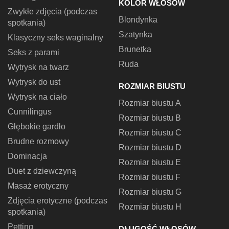
KOLOR WŁOSÓW
Zwykłe zdjęcia (podczas
Blondynka
spotkania)
Szatynka
Klasyczny seks waginalny
Brunetka
Seks z parami
Ruda
Wytrysk na twarz
Wytrysk do ust
ROZMIAR BIUSTU
Wytrysk na ciało
Rozmiar biustu A
Cunnilingus
Rozmiar biustu B
Głębokie gardło
Rozmiar biustu C
Brudne rozmowy
Rozmiar biustu D
Dominacja
Rozmiar biustu E
Duet z dziewczyną
Rozmiar biustu F
Masaż erotyczny
Rozmiar biustu G
Zdjęcia erotyczne (podczas
Rozmiar biustu H
spotkania)
Petting
DŁUGOŚĆ WŁOSÓW