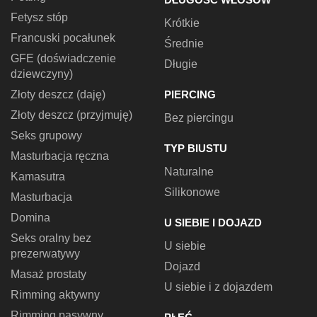
Fetysz stóp
Krótkie
Francuski pocałunek
Średnie
GFE (doświadczenie
Długie
dziewczyny)
Złoty deszcz (daję)
PIERCING
Złoty deszcz (przyjmuję)
Bez piercingu
Seks grupowy
TYP BIUSTU
Masturbacja ręczna
Naturalne
Kamasutra
Silikonowe
Masturbacja
Domina
U SIEBIE I DOJAZD
Seks oralny bez
U siebie
prezerwatywy
Dojazd
Masaż prostaty
U siebie i z dojazdem
Rimming aktywny
Rimming pasywny