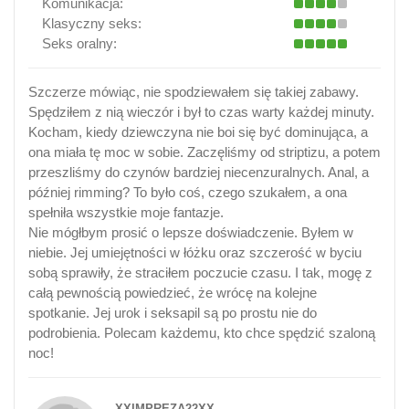
Komunikacja:
Klasyczny seks:
Seks oralny:
Szczerze mówiąc, nie spodziewałem się takiej zabawy.
Spędziłem z nią wieczór i był to czas warty każdej minuty.
Kocham, kiedy dziewczyna nie boi się być dominująca, a
ona miała tę moc w sobie. Zaczęliśmy od striptizu, a potem
przeszliśmy do czynów bardziej niecenzuralnych. Anal, a
później rimming? To było coś, czego szukałem, a ona
spełniła wszystkie moje fantazje.
Nie mógłbym prosić o lepsze doświadczenie. Byłem w
niebie. Jej umiejętności w łóżku oraz szczerość w byciu
sobą sprawiły, że straciłem poczucie czasu. I tak, mogę z
całą pewnością powiedzieć, że wrócę na kolejne
spotkanie. Jej urok i seksapil są po prostu nie do
podrobienia. Polecam każdemu, kto chce spędzić szaloną
noc!
XXIMPREZA22XX