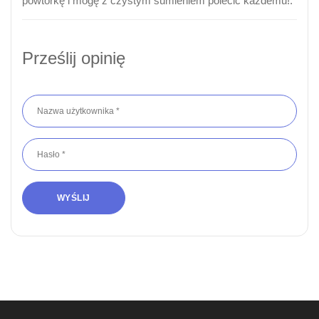
powtórkę i mogę z czystym sumieniem polecić każdemu!.
Prześlij opinię