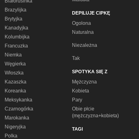
Białorusinka
Brazylijka
DEPILUJE CIPKĘ
Brytyjka
Ogolona
Kanadyjka
Naturalna
Kolumbijka
Niezależna
Francuzka
Niemka
Tak
Węgierka
SPOTYKA SIĘ Z
Włoszka
Kazaszka
Mężczyzna
Koreanka
Kobieta
Meksykanka
Pary
Czarnogórka
Obie płcie
(mężczyzna+kobieta)
Marokanka
Nigeryjka
TAGI
Polka