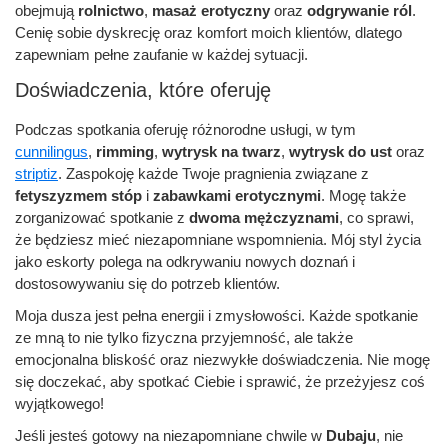
obejmują
rolnictwo
,
masaż erotyczny
oraz
odgrywanie ról
.
Cenię sobie dyskrecję oraz komfort moich klientów, dlatego
zapewniam pełne zaufanie w każdej sytuacji.
Doświadczenia, które oferuję
Podczas spotkania oferuję różnorodne usługi, w tym
cunnilingus
,
rimming
,
wytrysk na twarz
,
wytrysk do ust
oraz
striptiz
. Zaspokoję każde Twoje pragnienia związane z
fetyszyzmem stóp
i
zabawkami erotycznymi
. Mogę także
zorganizować spotkanie z
dwoma mężczyznami
, co sprawi,
że będziesz mieć niezapomniane wspomnienia. Mój styl życia
jako eskorty polega na odkrywaniu nowych doznań i
dostosowywaniu się do potrzeb klientów.
Moja dusza jest pełna energii i zmysłowości. Każde spotkanie
ze mną to nie tylko fizyczna przyjemność, ale także
emocjonalna bliskość oraz niezwykłe doświadczenia. Nie mogę
się doczekać, aby spotkać Ciebie i sprawić, że przeżyjesz coś
wyjątkowego!
Jeśli jesteś gotowy na niezapomniane chwile w
Dubaju
, nie